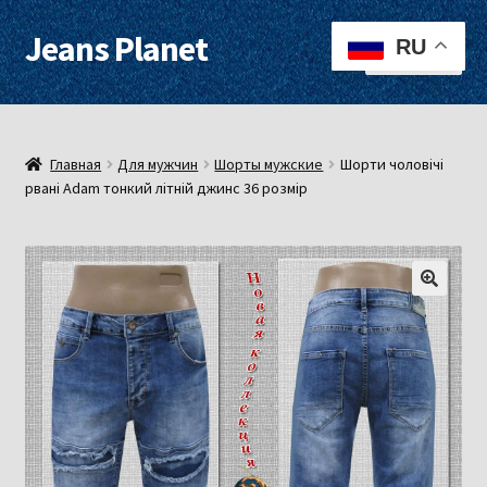
Jeans Planet
Перейти
Перейти
RU
Меню
к
к
навигации
содержимому
Для женщин
Для мужчин
Главная
Для мужчин
Шорты мужские
Шорти чоловічі
рвані Adam тонкий літній джинс 36 розмір
О нас
Оплата, доставка
Контакты
Примерочная