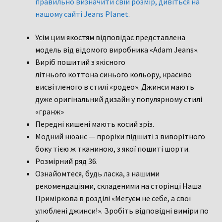
правильно визначити свій розмір, дивіться на
нашому сайті Jeans Planet.
Усім цим якостям відповідає представлена
модель від відомого виробника «Adam Jeans».
Виріб пошитий з якісного
літнього коттона синього кольору, красиво
висвітленого в стилі «родео». Джинси мають
дуже оригінальний дизайн у популярному стилі
«гранж»
Передні кишені мають косий зріз.
Модний нюанс — проріхи підшиті з виворітного
боку тією ж тканиною, з якої пошиті шорти.
Розмірний ряд 36.
Ознайомтеся, будь ласка, з нашими
рекомендаціями, складеними на сторінці Наша
Приміркова в розділі «Мегуєм не себе, а свої
улюблені джинси!». Зробіть відповідні виміри по