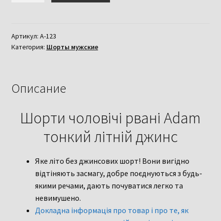
Шорти
чоловічі
рвані
Артикул:
A-123
Категория:
Шорты мужские
Adam
тонкий
літній
джинс
Описание
36
розмір
Шорти чоловічі рвані Adam
тонкий літній джинс
Яке літо без джинсових шорт! Вони вигідно
відтіняють засмагу, добре поєднуються з будь-
якими речами, дають почуватися легко та
невимушено.
Докладна інформація про товар і про те, як