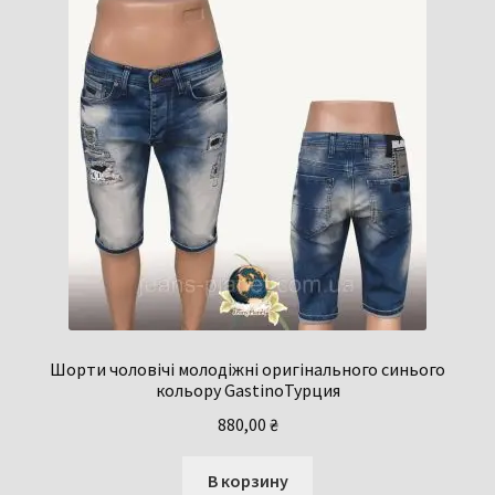
Шорти чоловічі молодіжні оригінального синього
кольору GastinoТурция
880,00
₴
В корзину