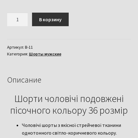
Количество
В корзину
товара
Шорти
чоловічі
подовжені
Артикул:
B-11
Категория:
Шорты мужские
пісочного
кольору
36
розмір
Описание
Шорти чоловічі подовжені
пісочного кольору 36 розмір
Чоловічі шорты з якісної стрейчевої тканини
однотонного світло-коричневого кольору.