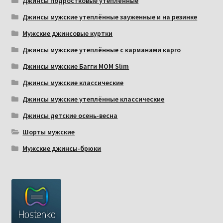
Джинсы подростковые утеплённые
Джинсы мужские утеплённые зауженные и на резинке
Мужские джинсовые куртки
Джинсы мужские утеплённые с карманами карго
Джинсы мужские Багги МОМ Slim
Джинсы мужские классические
Джинсы мужские утеплённые классические
Джинсы детские осень-весна
Шорты мужские
Мужские джинсы-брюки