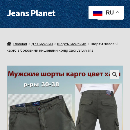
Jeans Planet
Перейти
Перейти
RU
Меню
к
к
навигации
содержимому
Для женщин
Для мужчин
Главная
Для мужчин
Шорты мужские
Шорти чоловічі
карго з боковими кишенями колір хакі LS.Luvans
О нас
Оплата, доставка
Контакты
Примерочная