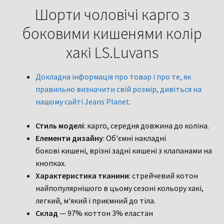
LS.Luvans
Шорти чоловічі карго з
боковими кишенями колір
хакі LS.Luvans
Докладна інформація про товар і про те, як
правильно визначити свій розмір, дивіться на
нашому сайті Jeans Planet.
Стиль моделі
: карго, середня довжина до коліна.
Елементи дизайну
: Об'ємні накладні
бокові кишені, врізні задні кишені з клапанами на
кнопках.
Характеристика тканини
: стрейчевий котон
найпопулярнішого в цьому сезоні кольору хакі,
легкий, м'який і приємний до тіла.
Склад
— 97% коттон 3% еластан