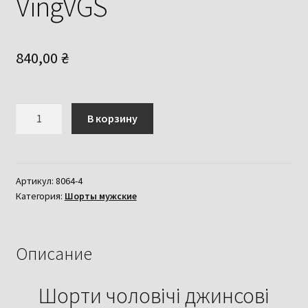
VingVGS
840,00
₴
Количество
В корзину
товара
Шорти
чоловічі
джинсові
Артикул:
8064-4
Категория:
Шорты мужские
пояс
гумка
VingVGS
Описание
Шорти чоловічі джинсові