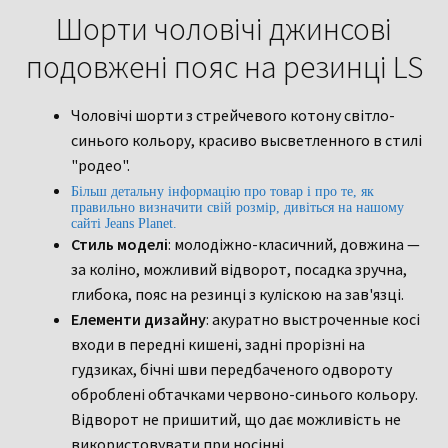
Шорти чоловічі джинсові
подовжені пояс на резинці LS
Чоловічі шорти з стрейчевого котону світло-
синього кольору, красиво высветленного в стилі
"родео".
Більш детальну інформацію про товар і про те, як
правильно визначити свій розмір, дивіться на нашому
сайті Jeans Planet.
Стиль моделі
: молодіжно-класичний, довжина —
за коліно, можливий відворот, посадка зручна,
глибока, пояс на резинці з куліскою на зав'язці.
Елементи дизайну
: акуратно выстроченные косі
входи в передні кишені, задні прорізні на
гудзиках, бічні шви передбаченого одвороту
оброблені обтачками червоно-синього кольору.
Відворот не пришитий, що дає можливість не
використовувати при носінні.