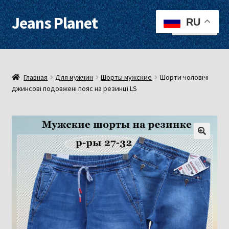
Jeans Planet
Перейти
Перейти
RU
Меню
к
к
навигации
содержимому
Для женщин
Для мужчин
Главная
Для мужчин
Шорты мужские
Шорти чоловічі
джинсові подовжені пояс на резинці LS
О нас
Оплата, доставка
Контакты
Примерочная