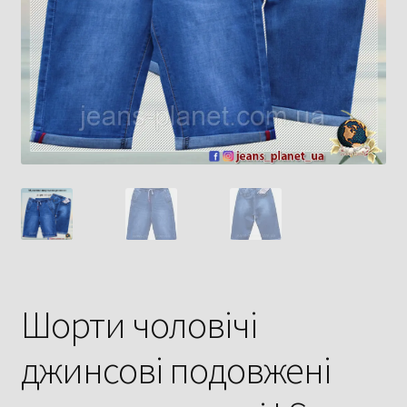
Шорти чоловічі
джинсові подовжені