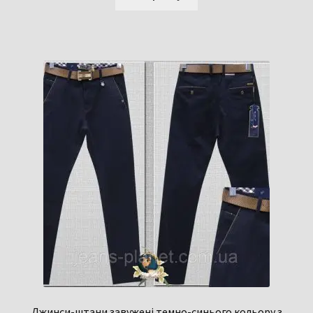
Джинси-штани завужені темно-синього кольору з