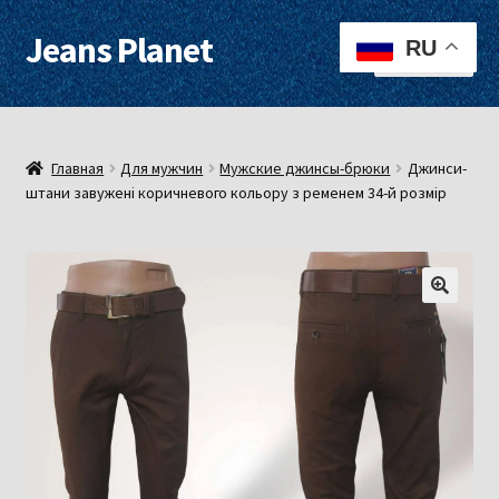
Jeans Planet
Перейти
Перейти
RU
Меню
к
к
навигации
содержимому
Для женщин
Для мужчин
Главная
Для мужчин
Мужские джинсы-брюки
Джинси-
штани завужені коричневого кольору з ременем 34-й розмір
О нас
Оплата, доставка
Контакты
Примерочная