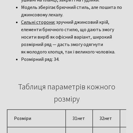
Модель зберігає брючний стиль, але пошита по
джинсовому лекалу.
Сильні сторони:
зручний джинсовий крій,
елементи брючного стилю, що дають змогу
носити виріб як офісний варіант, широкий
розмірний ряд — дасть змогу одягнути
як молодого хлопця, так і великого чоловіка.
Розмірний ряд: 34.
Таблиця параметрів кожного
розміру
Розміри
31нет
32нет
33