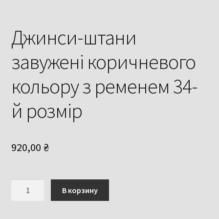
Джинси-штани
завужені коричневого
кольору з ременем 34-
й розмір
920,00
₴
Количество
В корзину
товара
Джинси-