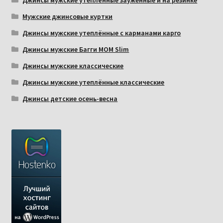
Джинсы мужские утеплённые зауженные и на резинке
Мужские джинсовые куртки
Джинсы мужские утеплённые с карманами карго
Джинсы мужские Багги МОМ Slim
Джинсы мужские классические
Джинсы мужские утеплённые классические
Джинсы детские осень-весна