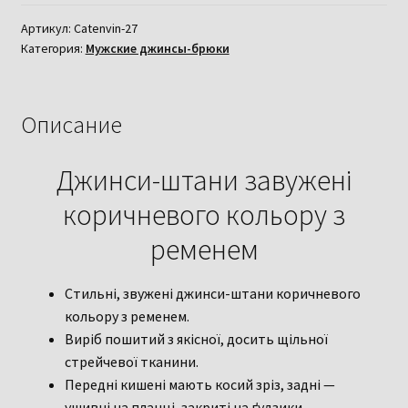
штани
завужені
Артикул:
Catenvin-27
Категория:
Мужские джинсы-брюки
коричневого
кольору
з
ременем
Описание
34-
й
Джинси-штани завужені
розмір
коричневого кольору з
ременем
Стильні, звужені джинси-штани коричневого
кольору з ременем.
Виріб пошитий з якісної, досить щільної
стрейчевої тканини.
Передні кишені мають косий зріз, задні —
ушивні на планці, закриті на ґудзики.