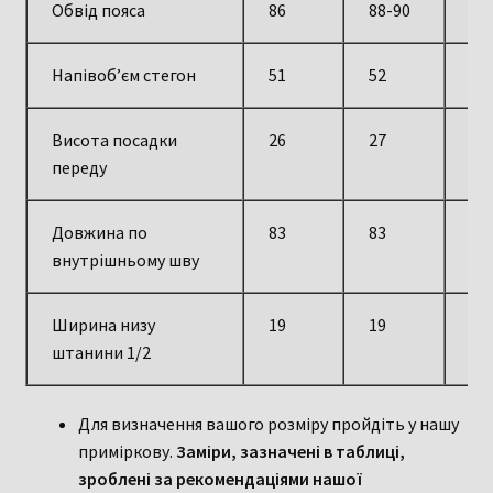
Обвід пояса
86
88-90
90
Напівоб’єм стегон
51
52
54
Висота посадки
26
27
27
переду
Довжина по
83
83
83
внутрішньому шву
Ширина низу
19
19
20
штанини 1/2
Для визначення вашого розміру пройдіть у нашу
приміркову.
Заміри, зазначені в таблиці,
зроблені за рекомендаціями нашої