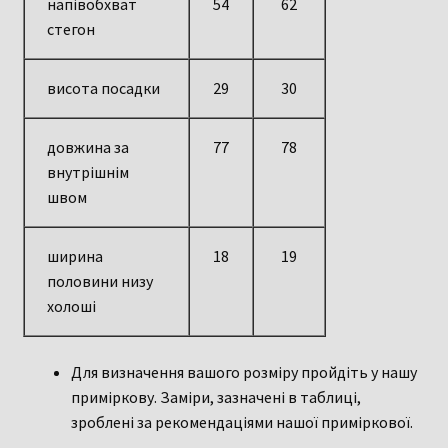
напівобхват
54
62
стегон
висота посадки
29
30
довжина за
77
78
внутрішнім
швом
ширина
18
19
половини низу
холоші
Для визначення вашого розміру пройдіть у нашу
приміркову. Заміри, зазначені в таблиці,
зроблені за рекомендаціями нашої приміркової.