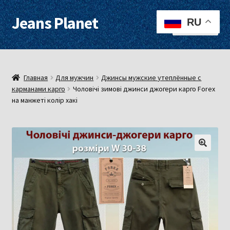
Jeans Planet
Перейти
Перейти
RU
Меню
к
к
навигации
содержимому
Для женщин
Для мужчин
Главная
Для мужчин
Джинсы мужские утеплённые с
карманами карго
Чоловічі зимові джинси джогери карго Forex
на манжеті колір хакі
О нас
Оплата, доставка
Контакты
Примерочная