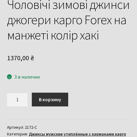
Чоловічі зимові джинси
джогери карго Forex на
манжеті колір хакі
1370,00
₴
3 в наличии
Количество
В корзину
товара
Чоловічі
зимові
джинси
Артикул:
2172-С
Категория:
Джинсы мужские утеплённые с карманами карго
джогери