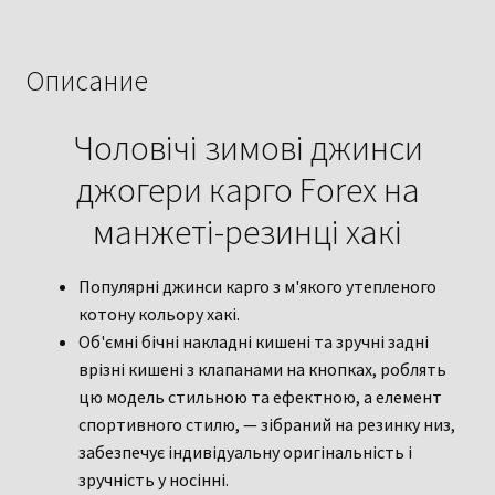
карго
Forex
на
Описание
манжеті
колір
Чоловічі зимові джинси
хакі
джогери карго Forex на
манжеті-резинці хакі
Популярні джинси карго з м'якого утепленого
котону кольору хакі.
Об'ємні бічні накладні кишені та зручні задні
врізні кишені з клапанами на кнопках, роблять
цю модель стильною та ефектною, а елемент
спортивного стилю, — зібраний на резинку низ,
забезпечує індивідуальну оригінальність і
зручність у носінні.