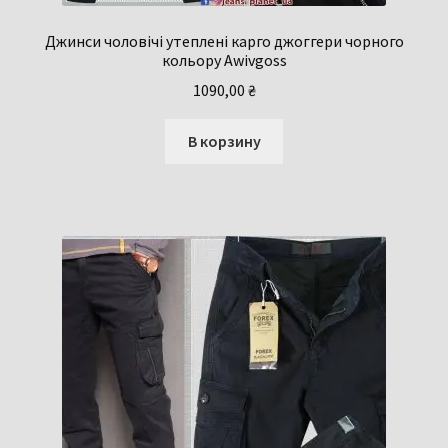
Джинси чоловічі утеплені карго джоггери чорного
кольору Awivgoss
1090,00
₴
В корзину