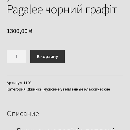
Pagalee чорний графіт
1300,00
₴
Количество
В корзину
товара
Джинси
чоловічі
утеплені
Артикул:
1108
Категория:
Джинсы мужские утеплённые классические
класичні
Pagalee
чорний
графіт
Описание