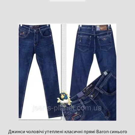
Джинси чоловічі утеплені класичні прямі Baron синього