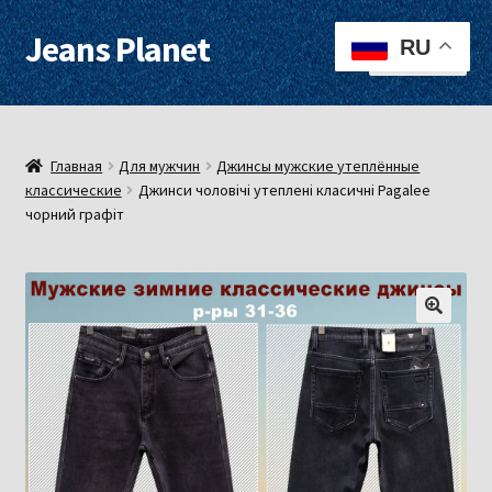
Jeans Planet
Перейти
Перейти
RU
Меню
к
к
навигации
содержимому
Для женщин
Для мужчин
Главная
Для мужчин
Джинсы мужские утеплённые
классические
Джинси чоловічі утеплені класичні Pagalee
чорний графіт
О нас
Оплата, доставка
Контакты
Примерочная