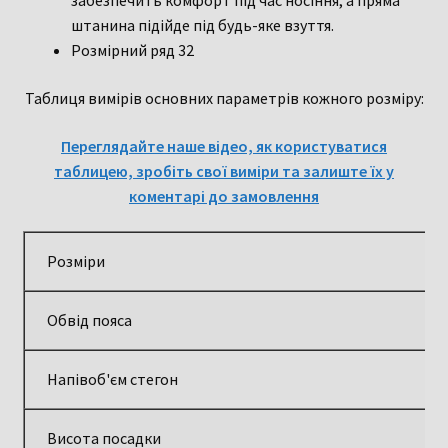
забезпечить комфорт під час носіння, а пряма
штанина підійде під будь-яке взуття.
Розмірний ряд 32
Таблиця вимірів основних параметрів кожного розміру:
Переглядайте наше відео, як користуватися
таблицею, зробіть свої виміри та залиште їх у
коментарі до замовлення
Розміри
Обвід пояса
Напівоб'єм стегон
Висота посадки