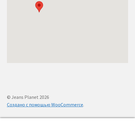
© Jeans Planet 2026
Создано с помощью WooCommerce
.
0
Заказать
Поиск
звонок