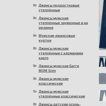
Джинсы подростковые
утеплённые
Джинсы мужские
утеплённые зауженные и на
резинке
Мужские джинсовые
куртки
Джинсы мужские
утеплённые с карманами
карго
Джинсы мужские Багги
МОМ Slim
Джинсы мужские
классические
Джинсы мужские
утеплённые классические
Джинсы детские осень-