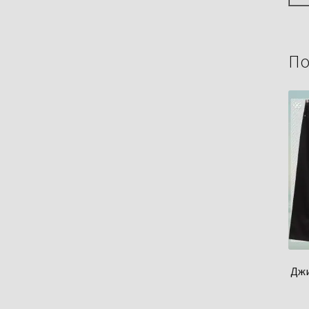
По
Джи