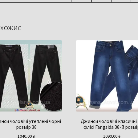
хожие
нси чоловічі утеплені чорні
Джинси чоловічі класичні
розмір 38
флісі Fangsida 38-й розмі
1040,00
₴
1090,00
₴