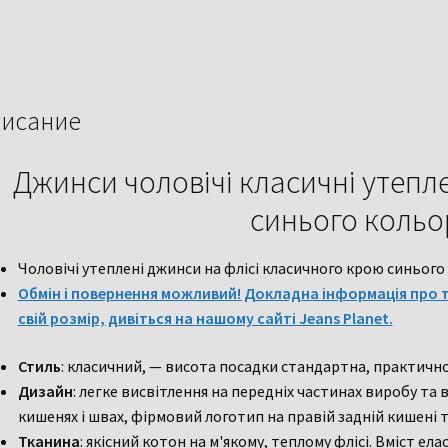
кольору
исание
Джинси чоловічі класичні утепле
синього кольо
Чоловічі утеплені джинси на флісі класичного крою синього 
Обмін і повернення можливий! Докладна інформація про т
свій розмір, дивіться на нашому сайті Jeans Planet.
Стиль
: класичний, — висота посадки стандартна, практичн
Дизайн
: легке висвітлення на передніх частинах виробу та 
кишенях і швах, фірмовий логотип на правій задній кишені т
Тканина
: якісний котон на м'якому, теплому флісі. Вміст ела