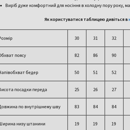
Виріб дуже комфортний для носіння в холодну пору року, ма
Як користуватися таблицею дивіться в
Розмір
30
31
32
Обхват поясу
82
86
90
Напівобхват бедер
50
51
52
Висота посадки переда
25
26
27
Довжина по внутрішнему шву
83
84
84
Ширина низу штанини
19
19
19