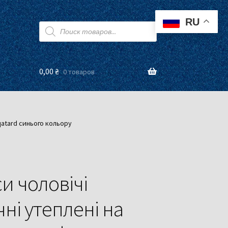
RU
Поиск
товаров
0,00
₴
0 товаров
qatard синього кольору
и чоловічі
ні утеплені на