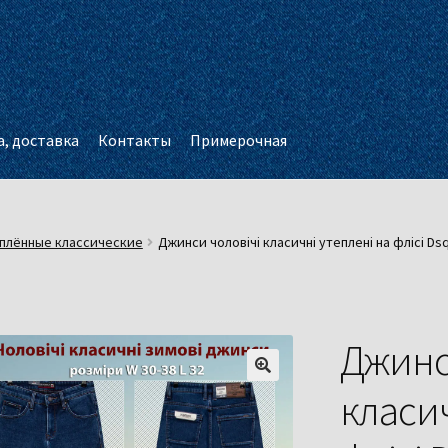
, доставка
Контакты
Примерочная
плённые классические
Джинси чоловічі класичні утеплені на флісі Ds
Джинс
класич