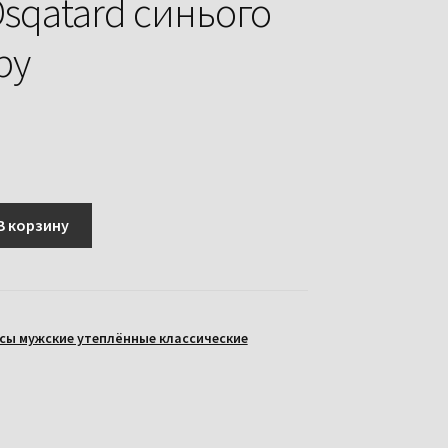
Dsqatard синього
ру
В корзину
сы мужские утеплённые классические