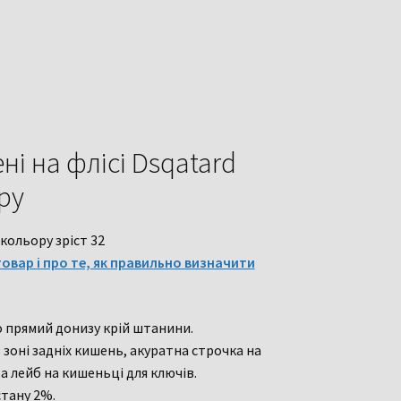
ні на флісі Dsqatard
ру
кольору зріст 32
овар і про те, як правильно визначити
о прямий донизу крій штанини.
в зоні задніх кишень, акуратна строчка на
а лейб на кишеньці для ключів.
стану 2%.