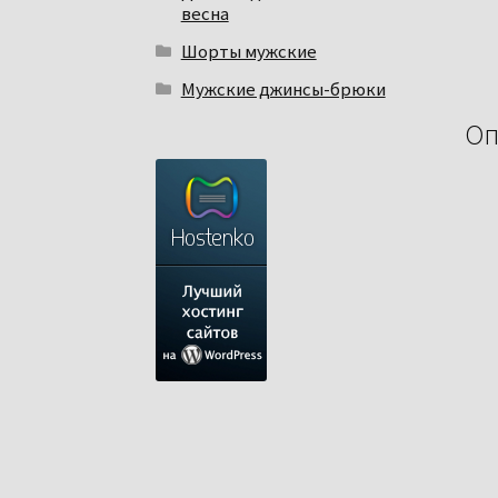
весна
Шорты мужские
Мужские джинсы-брюки
Оп