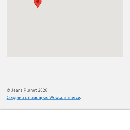
© Jeans Planet 2026
Создано с помощью WooCommerce
.
0
Заказать
Поиск
звонок
товаров