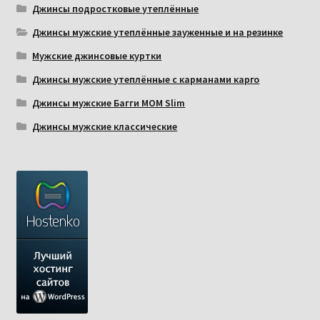
Джинсы подростковые утеплённые
Джинсы мужские утеплённые зауженные и на резинке
Мужские джинсовые куртки
Джинсы мужские утеплённые с карманами карго
Джинсы мужские Багги МОМ Slim
Джинсы мужские классические