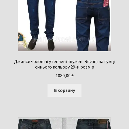
Джинси чоловічі утеплені звужені Revanj на гумці
синього кольору 29-й розмір
1080,00
₴
В корзину