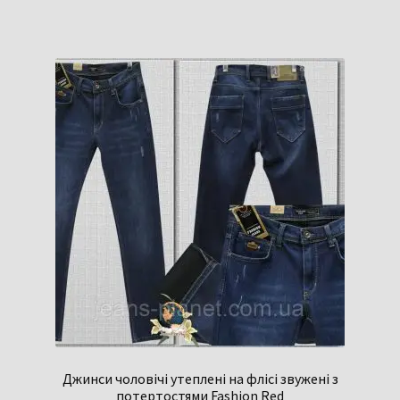
Джинси чоловічі утеплені на флісі звужені з
потертостями Fashion Red