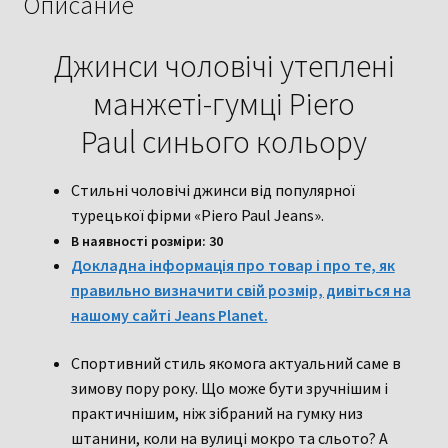
Описание
синього
кольору
Джинси чоловічі утеплені
манжеті-гумці Piero
Paul синього кольору
Стильні чоловічі джинси від популярної
турецької фірми «Piero Paul Jeans».
В наявності розміри: 30
Докладна інформація про товар і про те, як
правильно визначити свій розмір, дивіться на
нашому сайті Jeans Planet.
Спортивний стиль якомога актуальний саме в
зимову пору року. Що може бути зручнішим і
практичнішим, ніж зібраний на гумку низ
штанини, коли на вулиці мокро та сльото? А