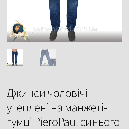
Джинси чоловічі
утеплені на манжеті-
гумці PieroPaul синього