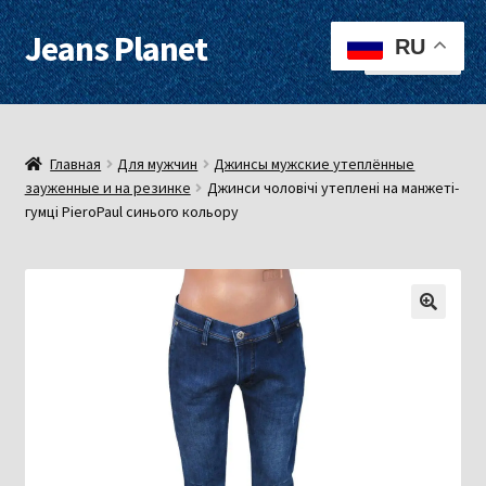
Jeans Planet
Перейти
Перейти
RU
Меню
к
к
навигации
содержимому
Для женщин
Для мужчин
Главная
Для мужчин
Джинсы мужские утеплённые
зауженные и на резинке
Джинси чоловічі утеплені на манжеті-
гумці PieroPaul синього кольору
О нас
Оплата, доставка
Контакты
Примерочная