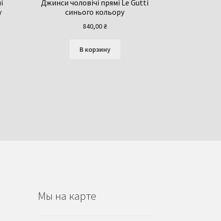
і
Джинси чоловічі прямі Le Gutti
у
синього кольору
840,00
₴
В корзину
Мы на карте