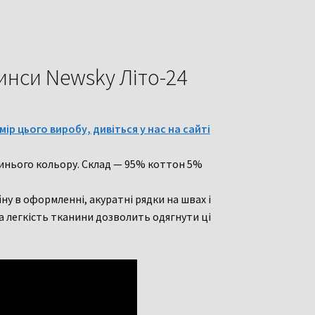
жинси Newsky Літо-24
ір цього виробу, дивіться у нас на сайті
синього кольору.
Склад — 95% коттон 5%
ну в оформленні, акуратні рядки на швах і
 легкість тканини дозволить одягнути ці