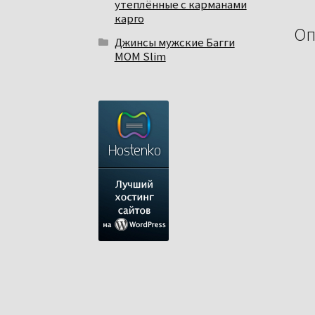
утеплённые с карманами
карго
Оп
Джинсы мужские Багги
МОМ Slim