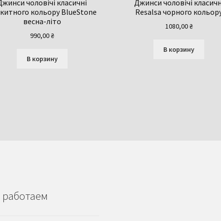
Джинси чоловічі класичні
Джинси чоловічі класичн
китного кольору BlueStone
Resalsa чорного кольор
весна-літо
1080,00
₴
990,00
₴
В корзину
В корзину
 работаем