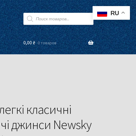
RU
Поиск
товаров
0,00
₴
0 товаров
 легкі класичні
ічі джинси Newsky