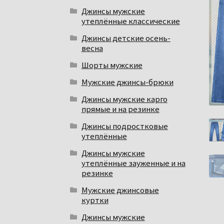
Джинсы мужские
утеплённые классические
Джинсы детские осень-
весна
Шорты мужские
Мужские джинсы-брюки
Джинсы мужские карго
прямые и на резинке
Джинсы подростковые
утеплённые
Джинсы мужские
утеплённые зауженные и на
резинке
Мужские джинсовые
куртки
Джинсы мужские