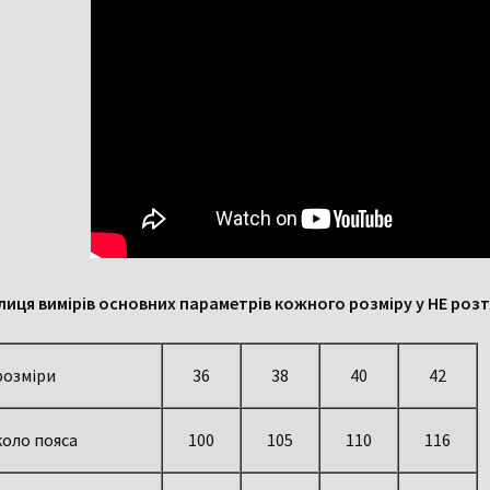
лиця вимірів основних параметрів кожного розміру у НЕ розт
розміри
36
38
40
42
коло пояса
100
105
110
116