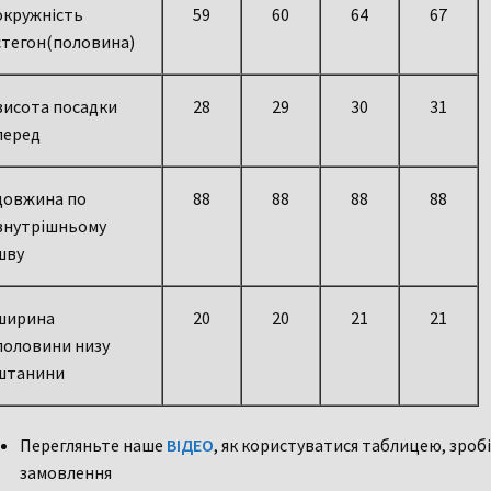
окружність
59
60
64
67
стегон(половина)
висота посадки
28
29
30
31
перед
довжина по
88
88
88
88
внутрішньому
шву
ширина
20
20
21
21
половини низу
штанини
Перегляньте наше
ВІДЕО
, як користуватися таблицею, зробіт
замовлення