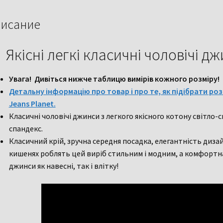
исание
Якісні легкі класичні чоловічі д
Увага! Дивіться нижче таблицю вимірів кожного розміру!
Детальну інформацію про товар і про те, як підібрати розм
Jeans Planet.
Класичні чоловічі джинси з легкого якісного котону світло-
спандекс.
Класичний крій, зручна середня посадка, елегантність дизай
кишенях роблять цей виріб стильним і модним, а комфортна
джинси як навесні, так і влітку!