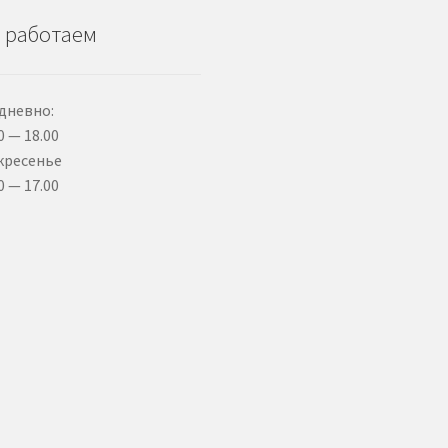
 работаем
дневно:
0 — 18.00
кресенье
0 — 17.00