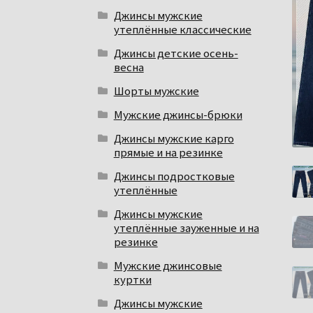
Джинсы мужские
утеплённые классические
Джинсы детские осень-
весна
Шорты мужские
Мужские джинсы-брюки
Джинсы мужские карго
прямые и на резинке
Джинсы подростковые
утеплённые
Джинсы мужские
утеплённые зауженные и на
резинке
Мужские джинсовые
куртки
Джинсы мужские