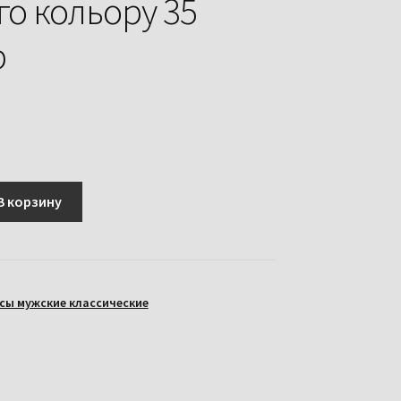
го кольору 35
р
В корзину
сы мужские классические