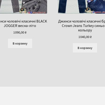
нси чоловічі класичні BLACK
Джинси чоловічі класичні б
JOGGER весна-літо
Crown Jeans Turkey синьо
кольору
1090,00
₴
1040,00
₴
В корзину
В корзину