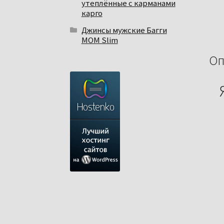
утеплённые с карманами
карго
Джинсы мужские Багги
МОМ Slim
Оп