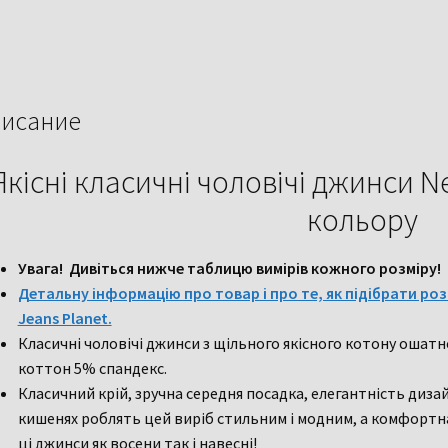
кольору
35
розмір
исание
Якісні класичні чоловічі джинси 
кольору
Увага! Дивіться нижче таблицю вимірів кожного розміру!
Детальну інформацію про товар і про те, як підібрати розм
Jeans Planet.
Класичні чоловічі джинси з щільного якісного котону ошат
коттон 5% спандекс.
Класичний крій, зручна середня посадка, елегантність дизай
кишенях роблять цей виріб стильним і модним, а комфортн
ці джинси як восени так і навесні!