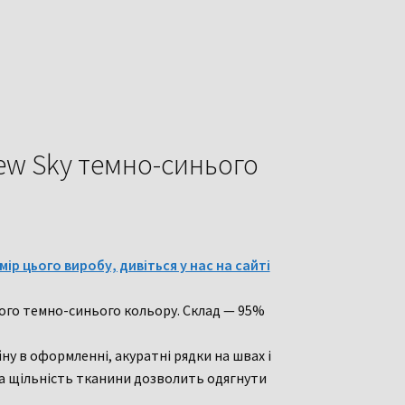
New Sky темно-синього
ір цього виробу, дивіться у нас на сайті
ного темно-синього кольору.
Склад — 95%
ну в оформленні, акуратні рядки на швах і
а щільність тканини дозволить одягнути