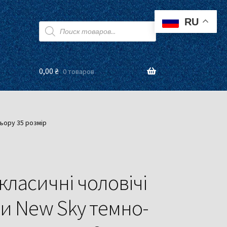
RU
Поиск
товаров
0,00
₴
0 товаров
льору 35 розмір
 класичні чоловічі
и New Sky темно-