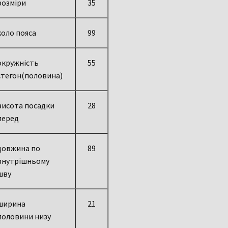
розміри
35
коло пояса
99
окружність
55
стегон(половина)
висота посадки
28
перед
довжина по
89
внутрішньому
шву
ширина
21
половини низу