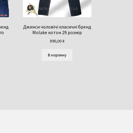
ренд
Джинси чоловічі класичні бренд
го
Molake котон 29 розмір
890,00
₴
В корзину