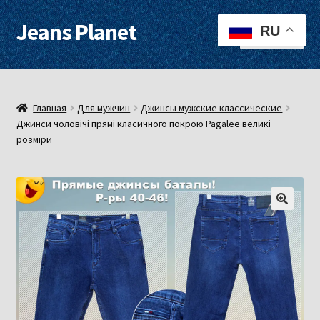
Jeans Planet
Перейти
Перейти
RU
Меню
к
к
навигации
содержимому
Для женщин
Для мужчин
Главная
Для мужчин
Джинсы мужские классические
Джинси чоловічі прямі класичного покрою Pagalee великі
розміри
О нас
Оплата, доставка
Контакты
Примерочная