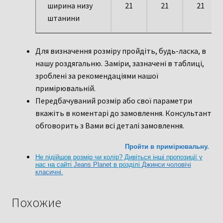
ширина низу
21
21
21
штанини
Для визначення розміру пройдіть, будь-ласка, в
нашу роздягальню. Заміри, зазначені в таблиці,
зроблені за рекомендаціями нашої
примірювальній.
Передбачуваний розмір або свої параметри
вкажіть в коментарі до замовлення. Консультант
обговорить з Вами всі деталі замовлення.
Пройти в примірювальну.
Не підійшов розмір чи колір? Дивіться інші пропозиції у
нас на сайті
Jeans Planet
в розділі
Джинси чоловічі
класичні
.
Похожие