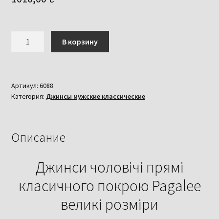
Количество
В корзину
товара
Джинси
чоловічі
прямі
Артикул:
6088
Категория:
Джинсы мужские классические
класичного
покрою
Pagalee
великі
Описание
розміри
Джинси чоловічі прямі
класичного покрою Pagalee
великі розміри