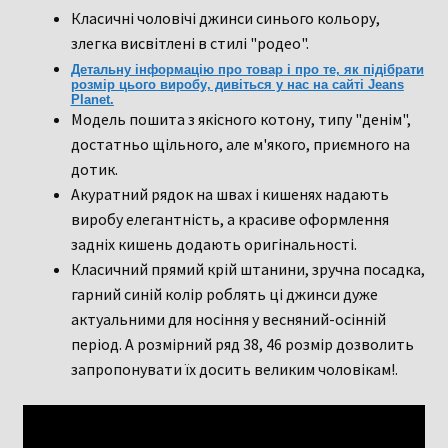
Класичні чоловічі джинси синього кольору,
злегка висвітлені в стилі "родео".
Детальну інформацію про товар і про те, як підібрати
розмір цього виробу, дивіться у нас на сайті Jeans
Planet.
Модель пошита з якісного котону, типу "денім",
достатньо щільного, але м'якого, приємного на
дотик.
Акуратний рядок на швах і кишенях надають
виробу елегантність, а красиве оформлення
задніх кишень додають оригінальності.
Класичний прямий крій штанини, зручна посадка,
гарний синій колір роблять ці джинси дуже
актуальними для носіння у весняний-осінній
період. А розмірний ряд 38, 46 розмір дозволить
запропонувати їх досить великим чоловікам!.