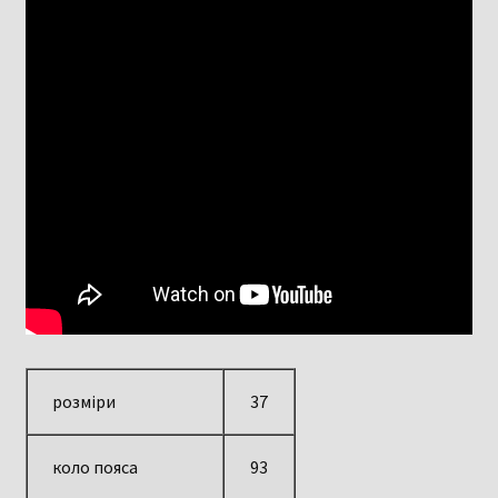
розміри
37
коло пояса
93