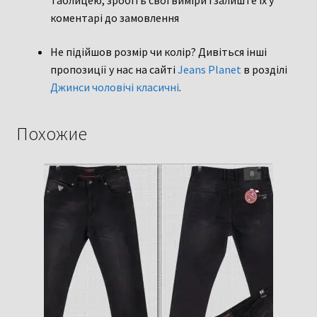
таблицею, зробіть свої виміри і залиште їх у
коментарі до замовлення
Не підійшов розмір чи колір? Дивіться інші
пропозиції у нас на сайті
Jeans Planet
в розділі
Джинси чоловічі класичні
.
Похожие