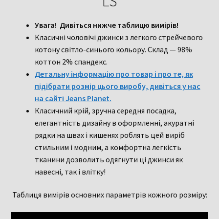
LS
Увага! Дивіться нижче таблицю вимірів!
Класичні чоловічі джинси з легкого стрейчевого
котону світло-синього кольору.
Склад — 98%
коттон 2% спандекс.
Детальну інформацію про товар і про те, як
підібрати розмір цього виробу, дивіться у нас
на сайті Jeans Planet.
Класичний крій, зручна середня посадка,
елегантність дизайну в оформленні, акуратні
рядки на швах і кишенях роблять цей виріб
стильним і модним, а комфортна легкість
тканини дозволить одягнути ці джинси як
навесні, так і влітку!
Таблиця вимірів основних параметрів кожного розміру: