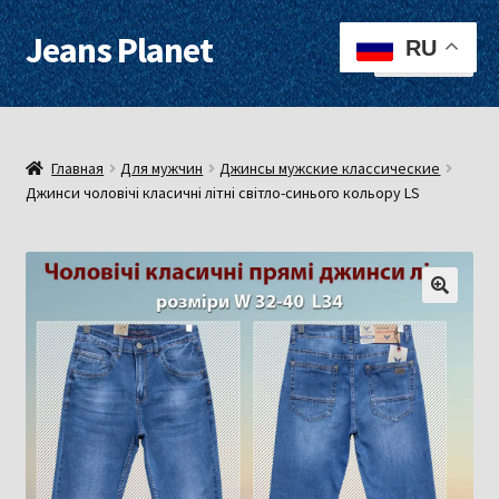
Jeans Planet
Перейти
Перейти
RU
Меню
к
к
навигации
содержимому
Для женщин
Для мужчин
Главная
Для мужчин
Джинсы мужские классические
Джинси чоловічі класичні літні світло-синього кольору LS
О нас
Оплата, доставка
Контакты
Примерочная