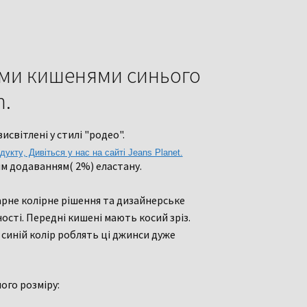
ими кишенями синього
n.
світлені у стилі "родео".
дукту, Дивіться у нас на сайті Jeans Planet.
им додаванням( 2%) еластану.
арне колірне рішення та дизайнерське
сті. Передні кишені мають косий зріз.
синій колір роблять ці джинси дуже
ого розміру: