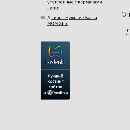
утеплённые с карманами
карго
Оп
Джинсы мужские Багги
МОМ Slim
Д