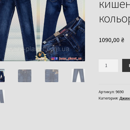
кишен
кольо
1090,00
₴
Количество
товара
Джинси
чоловічі
класичні
Артикул:
9690
Категория:
Джин
з
косими
кишенями
синього
кольору