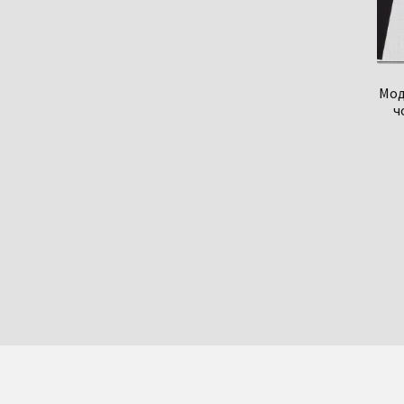
Мод
ч