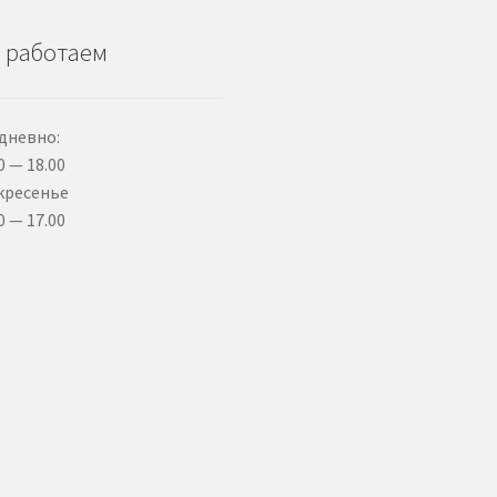
 работаем
дневно:
0 — 18.00
кресенье
0 — 17.00