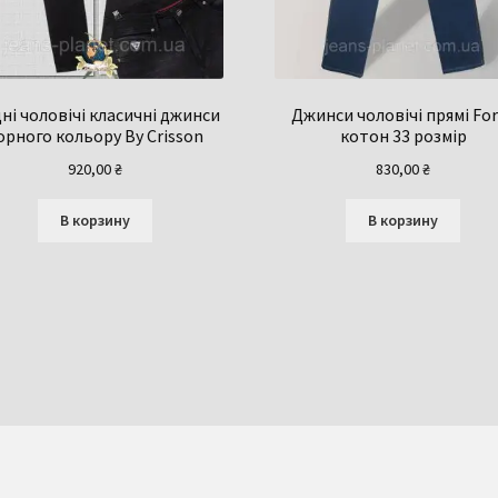
ні чоловічі класичні джинси
Джинси чоловічі прямі Fo
орного кольору By Crisson
котон 33 розмір
920,00
₴
830,00
₴
В корзину
В корзину