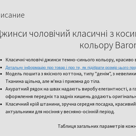
Baron
исание
жинси чоловічий класичні з кос
кольору Baro
Класичні чоловічі джинси темно-синього кольору, красиво ви
Детальну інформацію про товар і про те, як підібрати розмір цього про
Модель пошита з якісного коттона, типу "денім", з невелик
Тканина щільна, але м’яка і приємна до тіла.
Акуратний рядок на швах надають виробу елегантності, а г
оформлення передніх та задніх кишень додають оригінально
Класичний крій штанини, зручна середня посадка, красивий 
актуальними для носіння у весняно-осінній період.
Таблиця загальних параметрів кожн