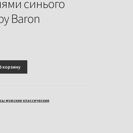
ями синього
ру Baron
В корзину
сы мужские классические