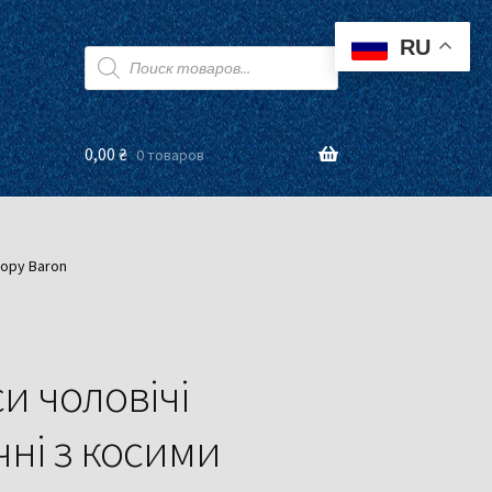
RU
Поиск
товаров
0,00
₴
0 товаров
ьору Baron
и чоловічі
чні з косими