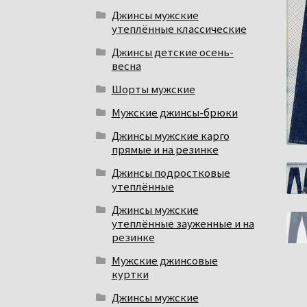
Джинсы мужские
утеплённые классические
Джинсы детские осень-
весна
Шорты мужские
Мужские джинсы-брюки
Джинсы мужские карго
прямые и на резинке
Джинсы подростковые
утеплённые
Джинсы мужские
утеплённые зауженные и на
резинке
Мужские джинсовые
куртки
Джинсы мужские