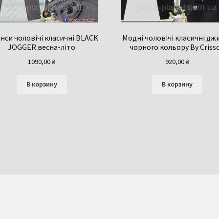
нси чоловічі класичні BLACK
Модні чоловічі класичні дж
JOGGER весна-літо
чорного кольору By Criss
1090,00
₴
920,00
₴
В корзину
В корзину