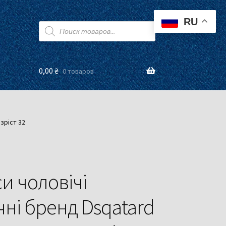
RU
Поиск
товаров
0,00
₴
0 товаров
зріст 32
и чоловічі
ні бренд Dsqatard