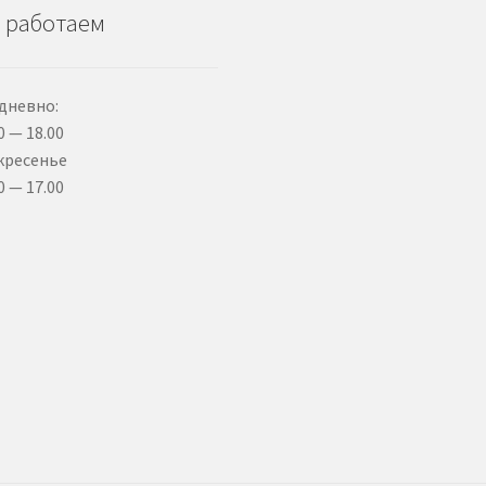
 работаем
дневно:
0 — 18.00
кресенье
0 — 17.00