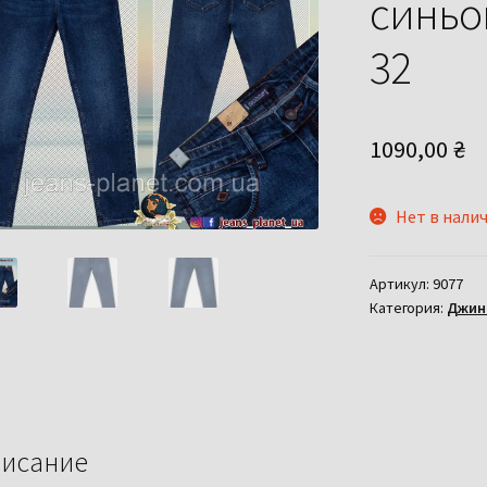
синьог
32
1090,00
₴
Нет в нали
Артикул:
9077
Категория:
Джин
исание