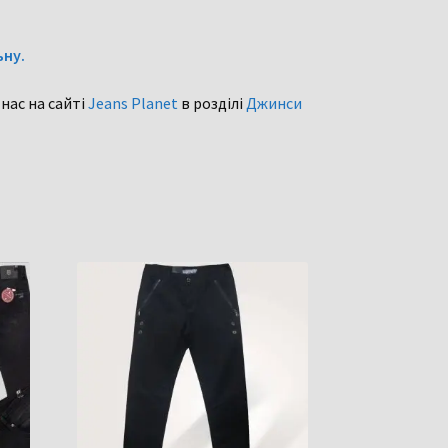
ьну
.
 нас на сайті
Jeans Planet
в розділі
Джинси