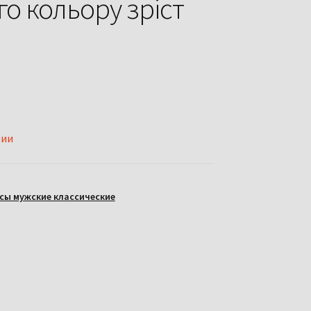
о кольору зріст
чии
сы мужские классические