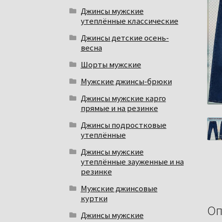
Джинсы мужские
утеплённые классические
Джинсы детские осень-
весна
Шорты мужские
Мужские джинсы-брюки
Джинсы мужские карго
прямые и на резинке
Джинсы подростковые
утеплённые
Джинсы мужские
утеплённые зауженные и на
резинке
Мужские джинсовые
куртки
Оп
Джинсы мужские