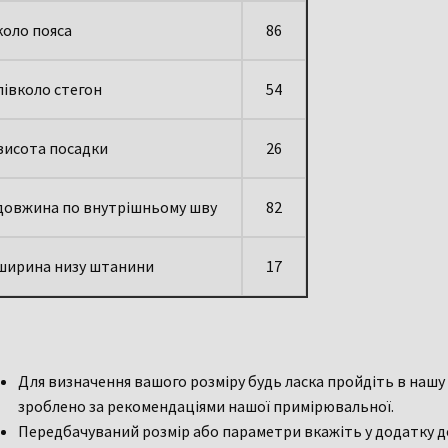
коло пояса
86
півколо стегон
54
висота посадки
26
довжина по внутрішньому шву
82
ширина низу штанини
17
Для визначення вашого розміру будь ласка пройдіть в нашу 
зроблено за рекомендаціями нашої примірювальної.
Передбачуваний розмір або параметри вкажіть у додатку д