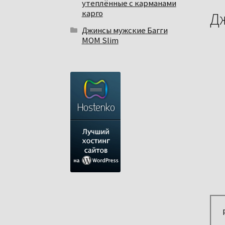
утеплённые с карманами
карго
Дж
Джинсы мужские Багги
МОМ Slim