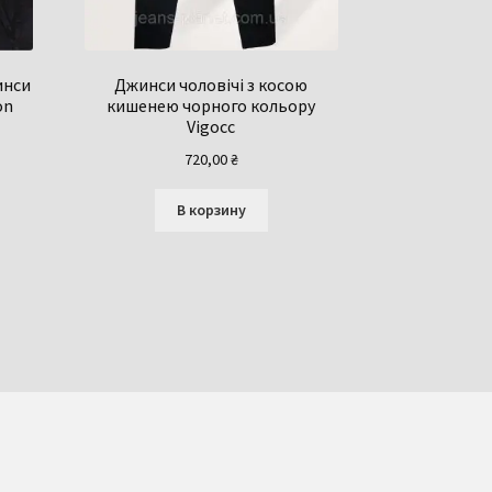
инси
Джинси чоловічі з косою
on
кишенею чорного кольору
Vigocc
720,00
₴
В корзину