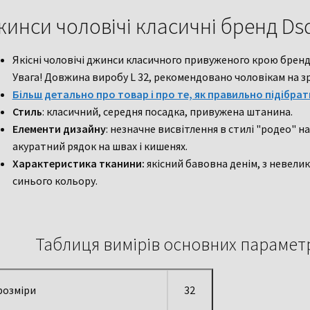
инси чоловічі класичні бренд Ds
Якісні чоловічі джинси класичного привуженого крою бренд 
Увага! Довжина виробу L 32, рекомендовано чоловікам на зрі
Більш детально про товар і про те, як правильно підібрат
Стиль
: класичний, середня посадка, привужена штанина.
Елементи дизайну
: незначне висвітлення в стилі "родео" на
акуратний рядок на швах і кишенях.
Характеристика тканини:
якісний бавовна денім, з невели
синього кольору.
Таблиця вимірів основних параметр
розміри
32