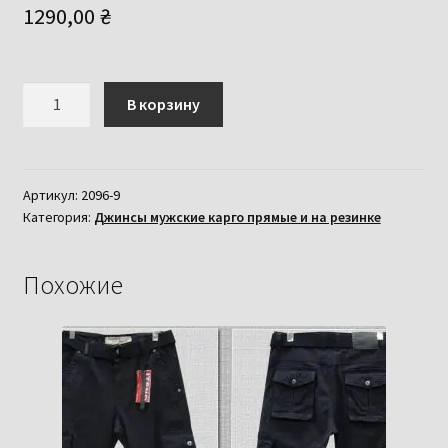
1290,00
₴
Количество
В корзину
товара
Джинси
чоловічі
ITENO
Артикул:
2096-9
Категория:
Джинсы мужские карго прямые и на резинке
-
TOPHERO
оригінал
Похожие
камуфляж
з
накладними
кишенями
33