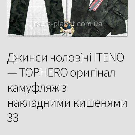
Джинси чоловічі ITENO
— TOPHERO оригінал
камуфляж з
накладними кишенями
33