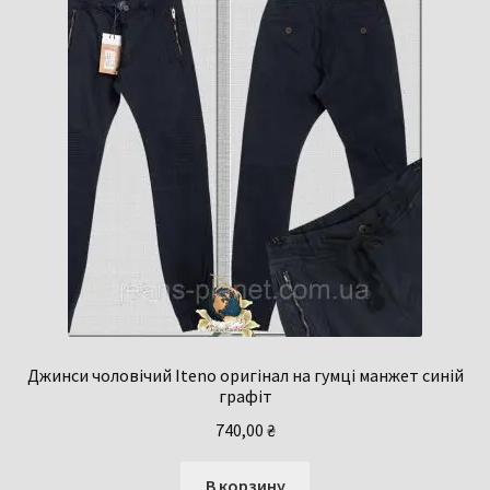
Джинси чоловічий Iteno оригінал на гумці манжет синій
графіт
740,00
₴
В корзину