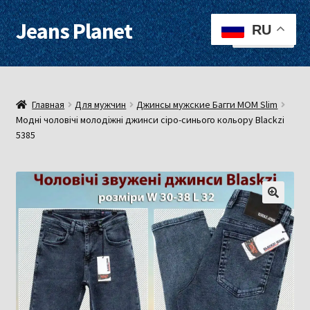
Jeans Planet
Перейти
Перейти
RU
Меню
к
к
навигации
содержимому
Для женщин
Для мужчин
Главная
Для мужчин
Джинсы мужские Багги МОМ Slim
Модні чоловічі молодіжні джинси сіро-синього кольору Blackzi
5385
О нас
Оплата, доставка
Контакты
Примерочная