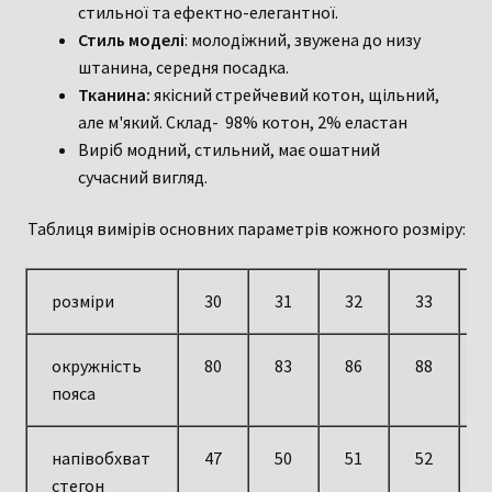
стильної та ефектно-елегантної.
Стиль моделі
: молодіжний, звужена до низу
штанина, середня посадка.
Тканина:
якісний стрейчевий котон, щільний,
але м'який. Склад- 98% котон, 2% еластан
Виріб модний, стильний, має ошатний
сучасний вигляд.
Таблиця вимірів основних параметрів кожного розміру:
розміри
30
31
32
33
окружність
80
83
86
88
пояса
напівобхват
47
50
51
52
стегон