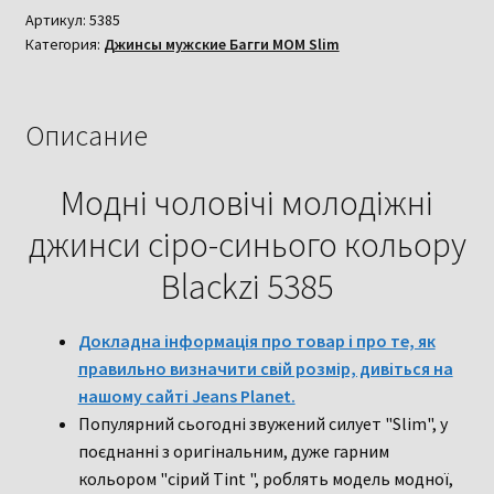
молодіжні
Артикул:
5385
Категория:
Джинсы мужские Багги МОМ Slim
джинси
сіро-
синього
кольору
Описание
Blackzi
5385
Модні чоловічі молодіжні
джинси сіро-синього кольору
Blackzi 5385
Докладна інформація про товар і про те, як
правильно визначити свій розмір, дивіться на
нашому сайті Jeans Planet.
Популярний сьогодні звужений силует "Slim", у
поєднанні з оригінальним, дуже гарним
кольором "сірий Tint ", роблять модель модної,