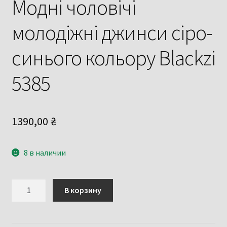
Модні чоловічі
молодіжні джинси сіро-
синього кольору Blackzi
5385
1390,00
₴
8 в наличии
Количество
В корзину
товара
Модні
чоловічі