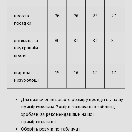
висота
26
26
27
27
посадки
довжина за
80
81
81
81
внутрішнім
швом
ширина
15
16
17
17
низу холоші
Для визначення вашого розміру пройдіть у нашу
примірювальну. Заміри, зазначені в таблиці,
зроблені за рекомендаціями нашої
примірювальноі
Оберіть розмір по табличці.