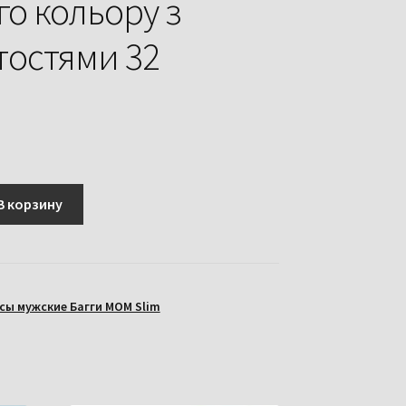
го кольору з
тостями 32
В корзину
ы мужские Багги МОМ Slim