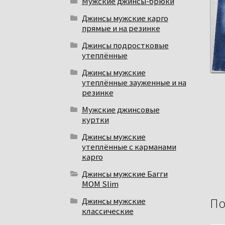
Мужские джинсы-брюки
Джинсы мужские карго
прямые и на резинке
Джинсы подростковые
утеплённые
Джинсы мужские
утеплённые зауженные и на
резинке
Мужские джинсовые
куртки
Джинсы мужские
утеплённые с карманами
карго
Джинсы мужские Багги
МОМ Slim
Джинсы мужские
По
классические