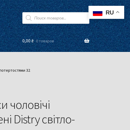
RU
Поиск
товаров
0,00
₴
0 товаров
з потертостями 32
и чоловічі
ні Distry світло-