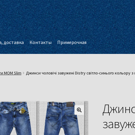
, доставка
Контакты
Примерочная
ги МОМ Slim
Джинси чоловічі завужені Distry світло-синього кольору 
Джинс
завуже