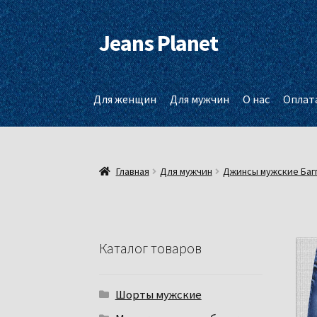
Jeans Planet
Перейти
Перейти
к
к
навигации
содержимому
Для женщин
Для мужчин
О нас
Оплата
Главная
Для мужчин
Джинсы мужские Баг
Каталог товаров
Шорты мужские