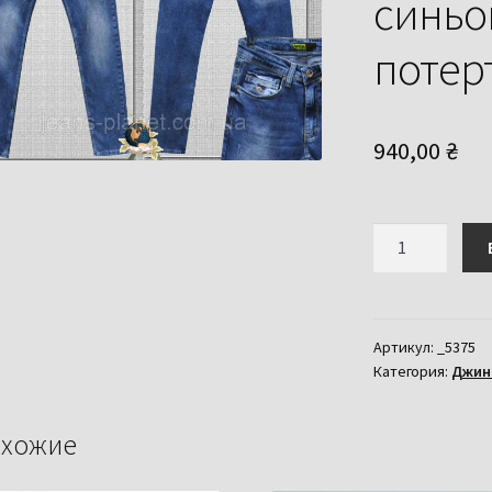
синьо
потер
940,00
₴
Количество
товара
Джинси
чоловічі
завужені
Артикул:
_5375
Категория:
Джинс
Distry
світло-
синього
хожие
кольору
з