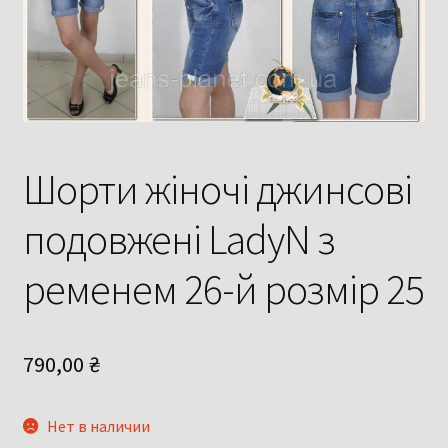
Шорти жіночі джинсові
подовжені LadyN з
ременем 26-й розмір 25
790,00
₴
Нет в наличии