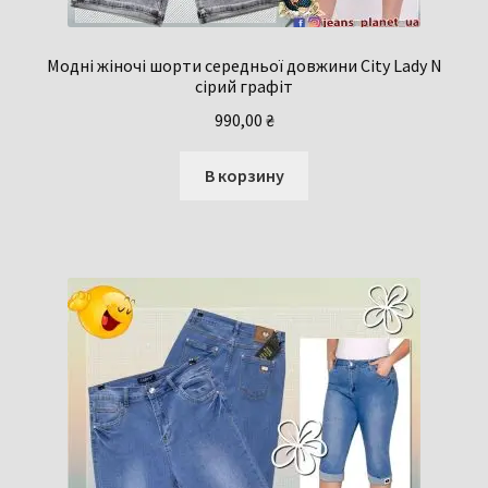
Модні жіночі шорти середньої довжини Сity Lady N
сірий графіт
990,00
₴
В корзину