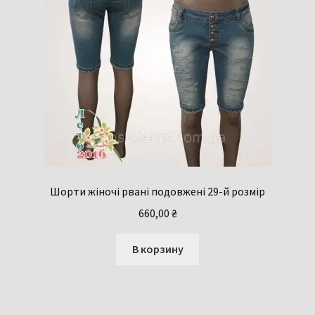
Шорти жіночі рвані подовжені 29-й розмір
660,00
₴
В корзину