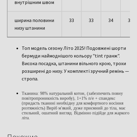
внутрішним швом
ширина половини
33
33
34
35
низу штанини
Топ модель сезону Літо 2025! Подовжені шорти
бермуди наймоднішого кольору "tint гранж".
Висока посадка, штанини вільного крою, трохи
розширені до низу. У комплекті зручний ремінь —
стропа.
Тканина: 98% натуральний котон, (забезпечить повну
повітропроникність виробу), 1+1% п/е + спандекс
(придасть тканині необхідну для комфортного носіння
розтяжність) Виріб м'який, дуже приємний до тіла, має
стильний, ошатний вигляд. Відмінно підійде для жаркого
літа.
Похожие