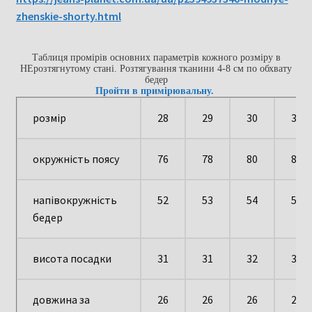
zhenskie-shorty.html
Таблиця промірів основних параметрів кожного розміру в
НЕрозтягнутому стані. Розтягування тканини 4-8 см по обхвату
бедер
Пройти в примірювальну.
розмір
28
29
30
31
окружність поясу
76
78
80
82
напівокружність
52
53
54
56
бедер
висота посадки
31
31
32
32
довжина за
26
26
26
26