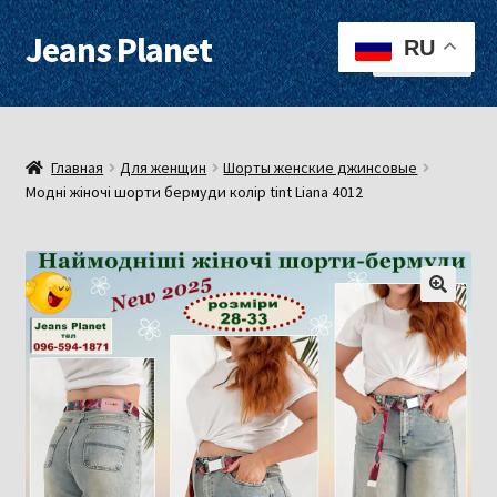
Jeans Planet
Перейти
Перейти
RU
Меню
к
к
навигации
содержимому
Для женщин
Для мужчин
Главная
Для женщин
Шорты женские джинсовые
Модні жіночі шорти бермуди колір tint Liana 4012
О нас
Оплата, доставка
Контакты
Примерочная