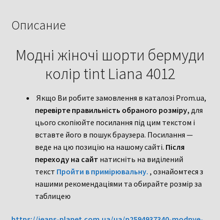
tint
Liana
Описание
4012
Модні жіночі шорти бермуди
колір tint Liana 4012
Якщо Ви робите замовлення в каталозі Prom.ua,
перевірте правильність обраного розміру,
для
цього скопіюйте посилання під цим текстом і
вставте його в пошук браузера. Посилання —
веде на цю позицію на нашому сайті.
Після
переходу на сайт
натисніть на виділений
текст
Пройти в примірювальну.
, ознайомтеся з
нашими рекомендаціями та обирайте розмір за
таблицею
https://jeans-planet.com.ua/ua/p2594937340-modnye-