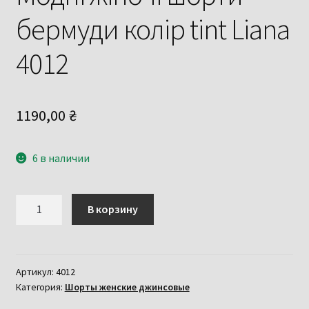
бермуди колір tint Liana
4012
1190,00
₴
6 в наличии
Количество
В корзину
товара
Модні
жіночі
шорти
Артикул:
4012
Категория:
Шорты женские джинсовые
бермуди
колір