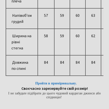
плеча
Напівоб’єм
57
59
60
63
6
грудей
Ширина на
58
59
60
62
6
рівні
стегна
Довжина
84
84
84
84
8
по спині
Пройти в примірювальну.
Своєчасно зарезервуйте свій розмір!
І не забудьте підібрати до цього чудовий кардиган джинси або
спідницю!