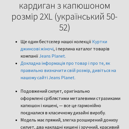
кардиган з капюшоном
розмір 2XL (український 50-
52)
Ще один бестселер нашої колекції
Куртки
джинсові жіночі
, і перлина каталог товарів
компанії
Jeans Planet.
Докладна інформація про товар і про те, як
правильно визначити свій розмір, дивіться на
нашому сайті Jeans Planet.
Подовжений силует, оригінально
оформлені сріблястими металевими стразиками
капюшон і кишені, — все це гармонійно
поєдналися в класичному дизайні виробу.
Модель має прямий, злегка розширений донизу
силует, два накладні кишені і зручний, красивий