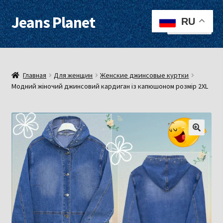
Jeans Planet
Перейти
Перейти
RU
Меню
к
к
навигации
содержимому
Для женщин
Для мужчин
Главная
Для женщин
Женские джинсовые куртки
Модний жіночий джинсовий кардиган із капюшоном розмір 2XL
О нас
Оплата, доставка
Контакты
Примерочная