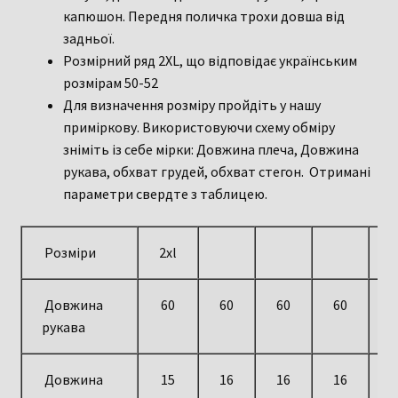
капюшон. Передня поличка трохи довша від
задньої.
Розмірний ряд 2XL, що відповідає українським
розмірам 50-52
Для визначення розміру пройдіть у нашу
приміркову. Використовуючи схему обміру
зніміть із себе мірки: Довжина плеча, Довжина
рукава, обхват грудей, обхват стегон. Отримані
параметри свердте з таблицею.
Розміри
2xl
Довжина
60
60
60
60
6
рукава
Довжина
15
16
16
16
1