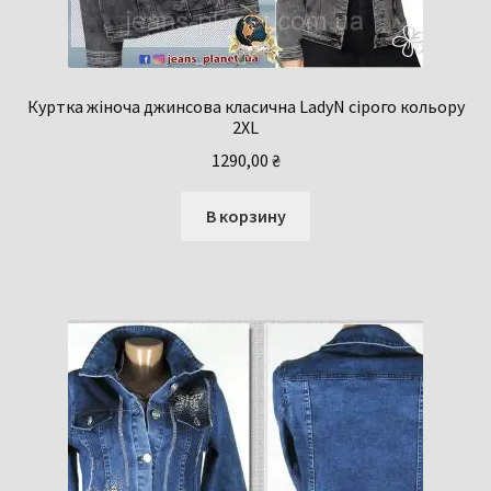
Куртка жіноча джинсова класична LadyN сірого кольору
2XL
1290,00
₴
В корзину