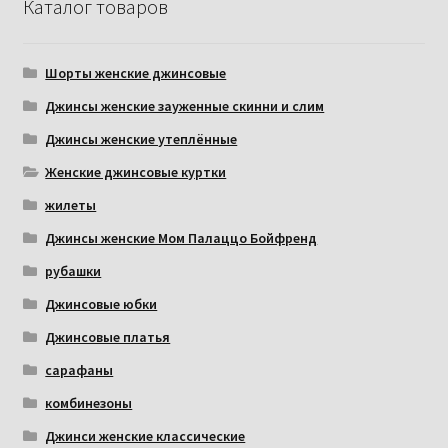
Каталог товаров
Шорты женские джинсовые
Джинсы женские зауженные скинни и слим
Джинсы женские утеплённые
Женские джинсовые куртки
жилеты
Джинсы женские Мом Палаццо Бойфренд
рубашки
Джинсовые юбки
Джинсовые платья
сарафаны
комбинезоны
Джинси женские классические