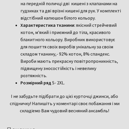
на передній поличці дві кишені з клапанами на
гудзиках та дві врізні кишені для рук. У комплекті
відстібний капюшон білого кольору.
Характеристика тканини
: якісний стрейчевий
котон, м'який і приємний до тіла, красивого
блакитного кольору. Виробник використовує
для пошиття своїх виробів унікальну за своїм
складом тканину,- 92% котон, 8% спандекс.
Вироби мають прекрасну повітропроникність,
підвищену зносостійкість і невелику
розтяжність.
Розмірний ряд
S- 2XL.
І не забудьте підібрати до цієї курточці джинси, або
спідничку! Напишіть у коментарі своє побажання і ми
складіемо Вам чудовий весняний ансамбль!