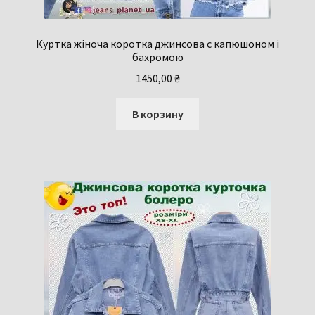
Куртка жіноча коротка джинсова c капюшоном і
бахромою
1450,00
₴
В корзину