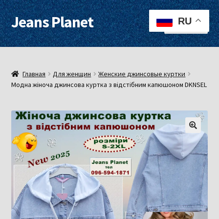
Jeans Planet
Перейти
Перейти
RU
Меню
к
к
навигации
содержимому
Для женщин
Для мужчин
Главная
Для женщин
Женские джинсовые куртки
Модна жіноча джинсова куртка з відстібним капюшоном DKNSEL
О нас
Оплата, доставка
Контакты
Примерочная