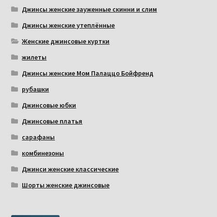
Джинсы женские зауженные скинни и слим
Джинсы женские утеплённые
Женские джинсовые куртки
жилеты
Джинсы женские Мом Палаццо Бойфренд
рубашки
Джинсовые юбки
Джинсовые платья
сарафаны
комбинезоны
Джинси женские классические
Шорты женские джинсовые