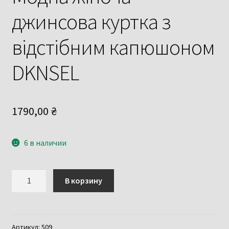
джинсова куртка з
відстібним капюшоном
DKNSEL
1790,00
₴
6 в наличии
Количество
В корзину
товара
Модна
жіноча
джинсова
Артикул:
509