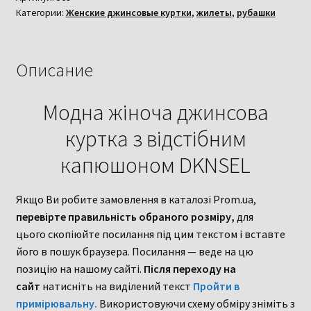
Категории:
Женские джинсовые куртки
,
жилеты
,
рубашки
куртка
з
відстібним
капюшоном
Описание
DKNSEL
Модна жіноча джинсова
куртка з відстібним
капюшоном DKNSEL
Якщо Ви робите замовлення в каталозі Prom.ua,
перевірте правильність обраного розміру,
для
цього скопіюйте посилання під цим текстом і вставте
його в пошук браузера. Посилання — веде на цю
позицію на нашому сайті.
Після переходу на
сайт
натисніть на виділений текст
Пройти в
примірювальну.
Використовуючи схему обміру зніміть з