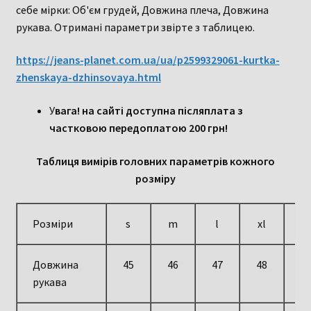
себе мірки: Об'єм грудей, Довжина плеча, Довжина
рукава. Отримані параметри звірте з таблицею.
https://jeans-planet.com.ua/ua/p2599329061-kurtka-
zhenskaya-dzhinsovaya.html
У
вага! на сайті доступна післяплата з
частковою передоплатою 200 грн!
Таблиця вимірів головних параметрів кожного
розміру
Розміри
s
m
l
xl
2x
Довжина
45
46
47
48
5
рукава