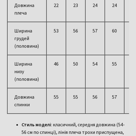
Довжина
22
23
24
24
2
плеча
Ширина
53
56
57
60
6
грудей
(половина)
Ширина
46
50
54
55
5
низу
(половина)
Довжина
55
55
56
57
5
спинки
Стиль моделі
: класичний, середня довжина (54-
56 см по спинці), лінія плеча трохи приспущена,