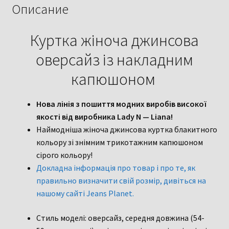
капюшоном
Описание
Куртка жіноча джинсова
оверсайз із накладним
капюшоном
Нова лінія з пошиття модних виробів високої
якості від виробника Lady N — Liana!
Наймодніша жіноча джинсова куртка блакитного
кольору зі знімним трикотажним капюшоном
сірого кольору!
Докладна інформація про товар і про те, як
правильно визначити свій розмір, дивіться на
нашому сайті Jeans Planet.
Стиль моделі: оверсайз, середня довжина (54-