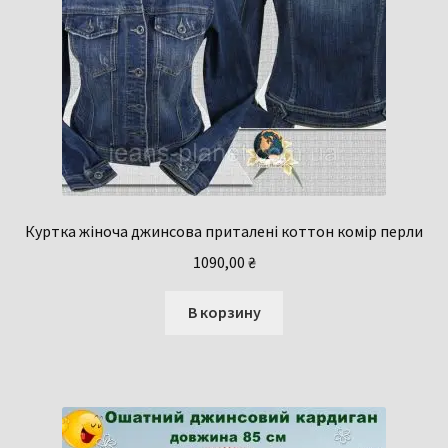
Куртка жіноча джинсова приталені коттон комір перли
1090,00
₴
В корзину