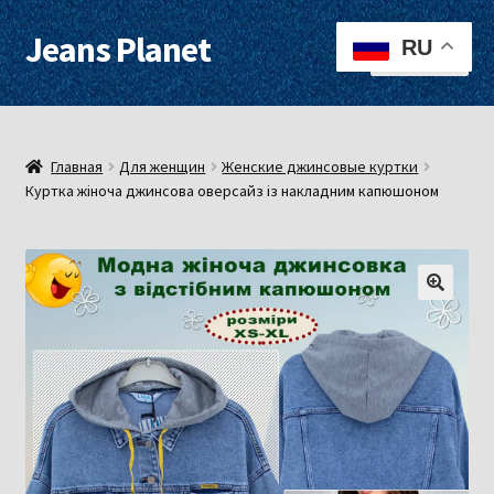
Jeans Planet
Перейти
Перейти
RU
Меню
к
к
навигации
содержимому
Для женщин
Для мужчин
Главная
Для женщин
Женские джинсовые куртки
Куртка жіноча джинсова оверсайз із накладним капюшоном
О нас
Оплата, доставка
Контакты
Примерочная