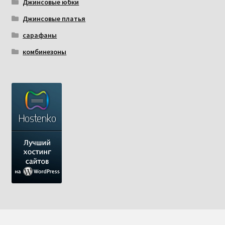
Джинсовые юбки
Джинсовые платья
сарафаны
комбинезоны