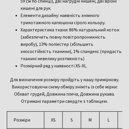
59 см по спинці), дві нагрудні кишені, дві врізні
кишені для рук.
Елементи дизайну: наявність знімного
трикотажного капюшона сірого кольору.
Характеристика ткани: 86% натуральний котон
(забезпечить повну повітропроникність
виробу), 13% поліестер (збільшить
зносостійкість тканини), 1% спандекс (придасть
тканині невелику розтяжність)
Розмірний ряд у наявності XS-XL.
Для визначення розміру пройдіть у нашу приміркову.
Використовуючи схему обміру зніміть із себе мірки:
Обхват грудей, Довжина плеча, Довжина рукава.
Отримані параметри свердте з таблицею.
Розміри
XS
S
M
L
X