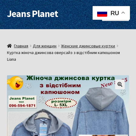
Jeans Planet
Перейти
Перейти
RU
Меню
к
к
навигации
содержимому
Для женщин
Для мужчин
Главная
Для женщин
Женские джинсовые куртки
Куртка жіноча джинсова оверсайз з відстібним капюшоном
Liana
О нас
Оплата, доставка
Контакты
Примерочная