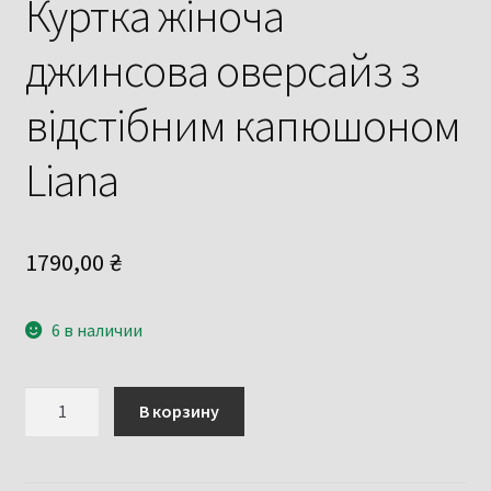
Куртка жіноча
джинсова оверсайз з
відстібним капюшоном
Liana
1790,00
₴
6 в наличии
Количество
В корзину
товара
Куртка
жіноча