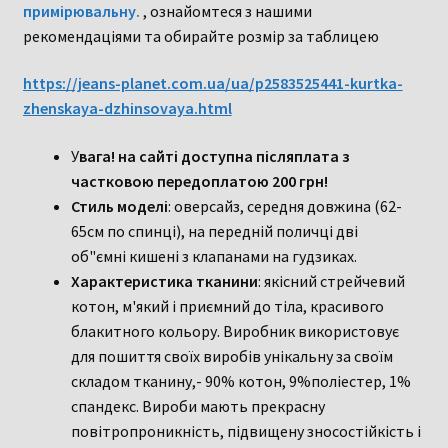
примірювальну.
, ознайомтеся з нашими
рекомендаціями та обирайте розмір за таблицею
https://jeans-planet.com.ua/ua/p2583525441-kurtka-
zhenskaya-dzhinsovaya.html
У
вага! на сайті доступна післяплата з
частковою передоплатою 200 грн!
Стиль моделі
: оверсайз, середня довжина (62-
65см по спинці), на передній поличці дві
об"ємні кишені з клапанами на гудзиках.
Характеристика тканини
: якісний стрейчевий
котон, м'який і приємний до тіла, красивого
блакитного кольору. Виробник використовує
для пошиття своїх виробів унікальну за своїм
складом тканину,- 90% котон, 9%поліестер, 1%
спандекс. Вироби мають прекрасну
повітропроникність, підвищену зносостійкість і