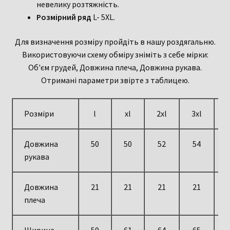
невелику розтяжність.
Розмірний ряд
L- 5XL.
Для визначення розміру пройдіть в нашу роздягальню.
Використовуючи схему обміру зніміть з себе мірки:
Об'єм грудей, Довжина плеча, Довжина рукава.
Отримані параметри звірте з таблицею.
Розміри
l
xl
2xl
3xl
4
Довжина
50
50
52
54
рукава
Довжина
21
21
21
21
плеча