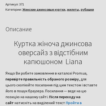
джинсова
Артикул:
371
Категории:
Женские джинсовые куртки
,
жилеты
,
рубашки
оверсайз
з
відстібним
капюшоном
Описание
Liana
Куртка жіноча джинсова
оверсайз з відстібним
капюшоном Liana
Якщо Ви робите замовлення в каталозі Prom.ua,
перевірте правильність обраного розміру,
для
цього скопіюйте посилання під цим текстом і вставте
його в пошук браузера. Посилання — веде на цю
позицію на нашому сайті.
Після переходу на
сайт
натисніть на виділений текст
Пройти в