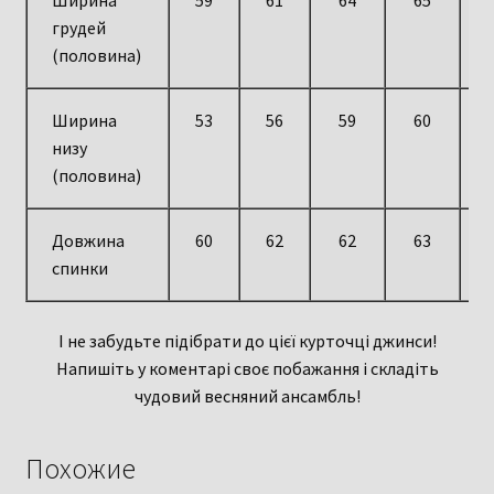
Ширина
59
61
64
65
грудей
(половина)
Ширина
53
56
59
60
низу
(половина)
Довжина
60
62
62
63
спинки
І не забудьте підібрати до цієї курточці джинси!
Напишіть у коментарі своє побажання і складіть
чудовий весняний ансамбль!
Похожие