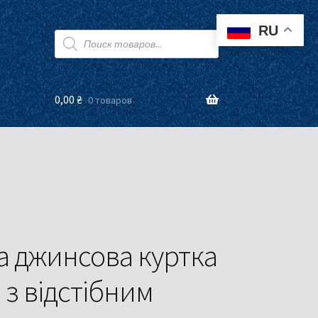
RU
Поиск
товаров
0,00
₴
0 товаров
а джинсова куртка
 з відстібним