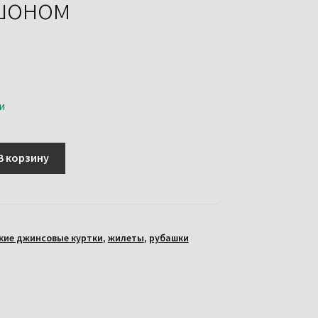
шоном
и
В корзину
кие джинсовые куртки
,
жилеты
,
рубашки