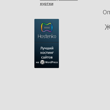
куртки
Оп
Ж