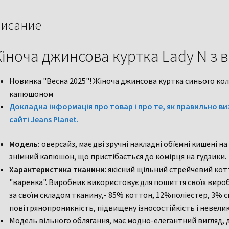
исание
іноча джинсова куртка Lady N з
Новинка "Весна 2025"! Жіноча джинсова куртка синього ко
капюшоном
Докладна інформація про товар і про те, як правильно ви
сайті Jeans Planet.
Модель:
оверсайз, має дві зручні накладні обїємні кишені на
знімний капюшон, що пристібається до комірця на гудзики.
Характеристика тканини
: якісний щільний стрейчевий ко
"варенка". Виробник використовує для пошиття своїх вироб
за своїм складом тканину,- 85% коттон, 12%поліестер, 3% с
повітрянопроникність, підвищену ізносостійкість і невелик
Модель вільного облягання, має модно-елегантний вигляд, д