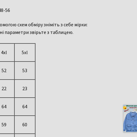
48-56
могою схем обміру зніміть з себе мірки:
і параметри звірьте з таблицею.
4xl
5xl
52
53
22
23
64
64
59
60