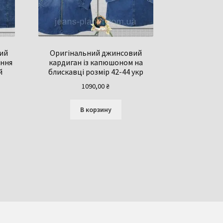
ий
Оригінальний джинсовий
іння
кардиган із капюшоном на
й
блискавці розмір 42-44 укр
1090,00
₴
В корзину