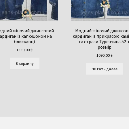
одний жіночий джинсовий
Модний жіночий джинсов
ардиган із капюшоном на
кардиган із прикрасою кам
блискавці
та стрази Туреччина 52-
розмір
1330,00
₴
1090,00
₴
В корзину
Читать далее