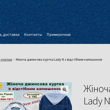
, доставка
Контакты
Примерочная
 куртки
Жіноча джинсова куртка Lady N з відстібним капюшоном
Жіноч
Lady N