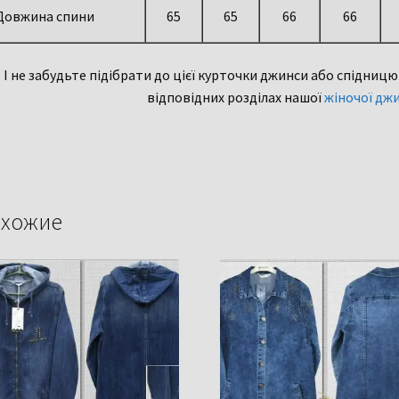
Довжина спини
65
65
66
66
І не забудьте підібрати до цієї курточки джинси або спідниц
відповідних розділах нашої
жіночої джи
хожие