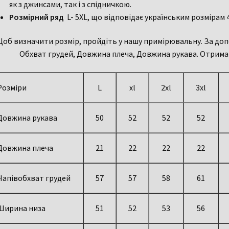
як з джинсами, так і з спідничкою.
Розмірний ряд
L- 5XL, що відповідає українським розмірам 
об визначити розмір, пройдіть у нашу примірювальну. За допо
Обхват грудей, Довжина плеча, Довжина рукава. Отриман
Розміри
L
xl
2xl
3xl
Довжина рукава
50
52
52
52
Довжина плеча
21
22
22
22
Напівобхват грудей
57
57
58
61
Ширина низа
51
52
53
56