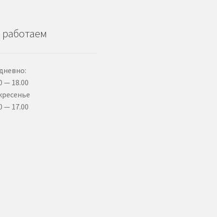
 работаем
дневно:
0 — 18.00
кресенье
0 — 17.00