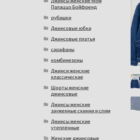
Джинсы женские Мом
Палаццо Бойфренд
рубашки
Джинсовые юбки
Джинсовые платья
сарафаны
комбинезоны
Джинси женские
классические
Шорты женские
джинсовые
Джинсы женские
зауженные скинни и слим
Джинсы женские
утеплённые
Женские джинсовые