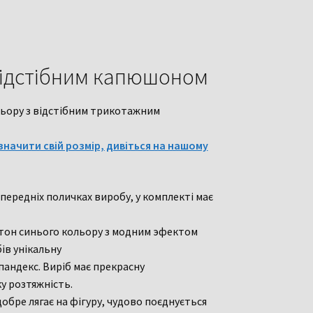
 відстібним капюшоном
льору з відстібним трикотажним
значити свій розмір, дивіться на нашому
 передніх поличках виробу, у комплекті має
ттон синього кольору з модним эфектом
ів унікальну
пандекс. Виріб має прекрасну
у розтяжність.
обре лягає на фігуру, чудово поєднується