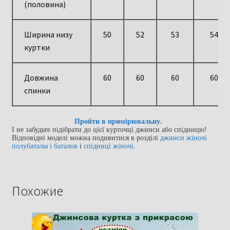
(половина)
Ширина низу
50
52
53
54
куртки
Довжина
60
60
60
60
спинки
Пройти в примірювальну.
І не забудьте підібрати до цієї курточці джинси або спідницю!
Відповідні моделі можна подивитися в розділі
джинси жіночі
полубаталы і баталов
і
спідниці жіночі
.
Похожие