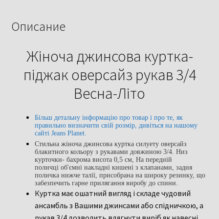
рукав
3/4
Описание
Весна-
Літо
Жіноча джинсова куртка-
піджак оверсайз рукав 3/4
Весна-Літо
Більш детальну інформацію про товар і про те, як
правильно визначити свій розмір, дивіться на нашому
сайті Jeans Planet.
Стильна жіноча джинсова куртка силуету оверсайз
блакитного кольору з рукавами довжиною 3/4. Низ
курточки- бахрома висота 0,5 см, На передній
поличці об'ємні накладні кишені з клапанами, задня
поличка нижче талії, присобрана на широку резинку, що
забезпечить гарне прилягання виробу до спини.
Куртка має ошатний вигляд і складе чудовий
ансамбль з Вашими джинсами або спідничкою, а
рукав 3/4 дозволить вдягнути виріб як навесні,