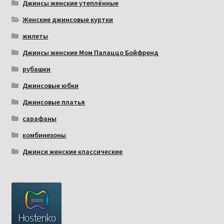
Джинсы женские утеплённые
Женские джинсовые куртки
жилеты
Джинсы женские Мом Палаццо Бойфренд
рубашки
Джинсовые юбки
Джинсовые платья
сарафаны
комбинезоны
Джинси женские классические