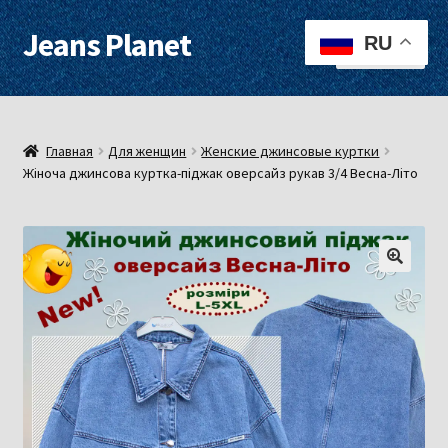
Jeans Planet
Перейти
Перейти
RU
Меню
к
к
навигации
содержимому
Для женщин
Для мужчин
Главная
Для женщин
Женские джинсовые куртки
Жіноча джинсова куртка-піджак оверсайз рукав 3/4 Весна-Літо
О нас
Оплата, доставка
Контакты
Примерочная