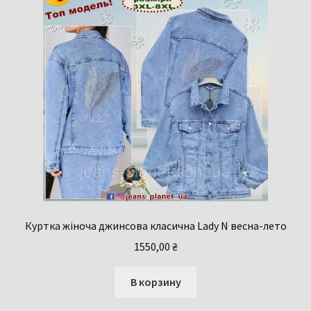
Куртка жіноча джинсова клаcична Lady N весна-лето
1550,00
₴
В корзину