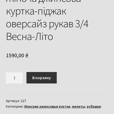
куртка-піджак
оверсайз рукав 3/4
Весна-Літо
1590,00
₴
Количество
В корзину
товара
Жіноча
джинсова
куртка-
Артикул:
227
Категории:
Женские джинсовые куртки
,
жилеты
,
рубашки
піджак
оверсайз