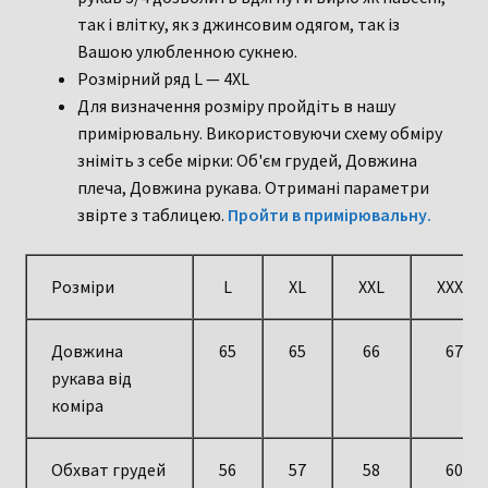
так і влітку, як з джинсовим одягом, так із
Вашою улюбленною сукнею.
Розмірний ряд L — 4XL
Для визначення розміру пройдіть в нашу
примірювальну. Використовуючи схему обміру
зніміть з себе мірки: Об'єм грудей, Довжина
плеча, Довжина рукава. Отримані параметри
звірте з таблицею.
Пройти в примірювальну.
Розміри
L
XL
XXL
XXXL
Довжина
65
65
66
67
рукава від
коміра
Обхват грудей
56
57
58
60