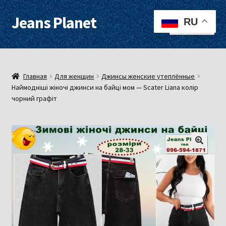
Jeans Planet
Перейти
Перейти
RU
Меню
к
к
навигации
содержимому
Для женщин
Для мужчин
Главная
Для женщин
Джинсы женские утеплённые
Наймодніші жіночі джинси на байці мом — Scater Liana колір
чорний графіт
О нас
Оплата, доставка
Контакты
Примерочная