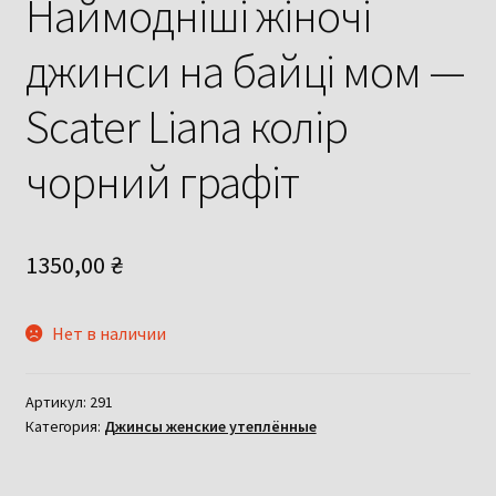
Наймодніші жіночі
джинси на байці мом —
Scater Liana колір
чорний графіт
1350,00
₴
Нет в наличии
Артикул:
291
Категория:
Джинсы женские утеплённые