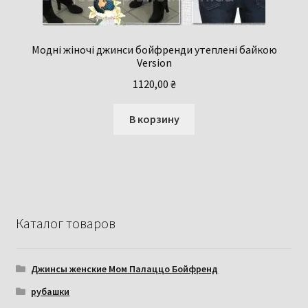
Модні жіночі джинси бойфренди утеплені байкою
Version
1120,00
₴
В корзину
Каталог товаров
Джинсы женские Мом Палаццо Бойфренд
рубашки