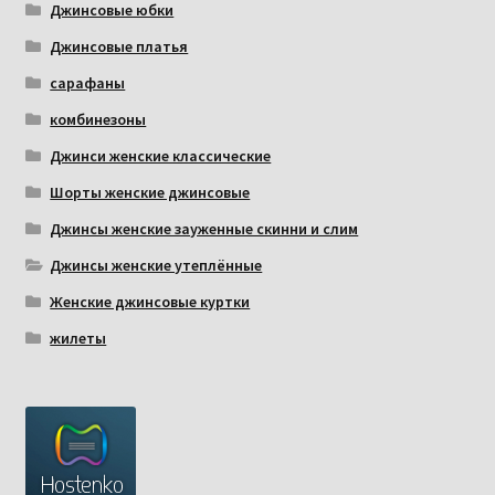
Джинсовые юбки
Джинсовые платья
сарафаны
комбинезоны
Джинси женские классические
Шорты женские джинсовые
Джинсы женские зауженные скинни и слим
Джинсы женские утеплённые
Женские джинсовые куртки
жилеты