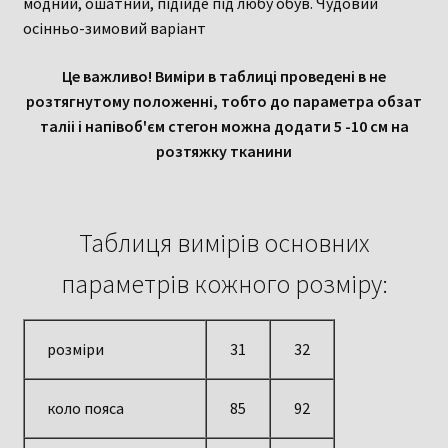
модний, ошатний, підійде під любу обув. Чудовий
осінньо-зимовий варіант
Це важливо! Виміри в таблиці проведені в не
розтягнутому положенні, тобто до параметра обзат
таліі і напівоб'єм стегон можна додати 5 -10 см на
розтяжку тканини
Таблиця вимірів основних
параметрів кожного розміру:
розміри
31
32
коло пояса
85
92