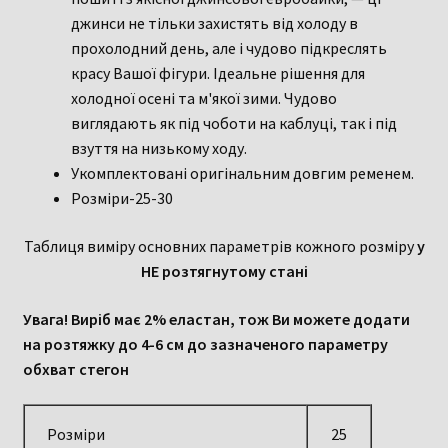
джинси не тільки захистять від холоду в
прохолодний день, але і чудово підкреслять
красу Вашої фігури. Ідеальне рішення для
холодної осені та м'якої зими. Чудово
виглядають як під чоботи на каблуці, так і під
взуття на низькому ходу.
Укомплектовані оригінальним довгим ременем.
Розміри-25-30
Таблиця виміру основних параметрів кожного розміру
у
НЕ розтягнутому стані
Увага! Виріб має 2% еластан, тож Ви можете додати
на розтяжку до 4-6 см до зазначеного параметру
обхват стегон
Розміри
25