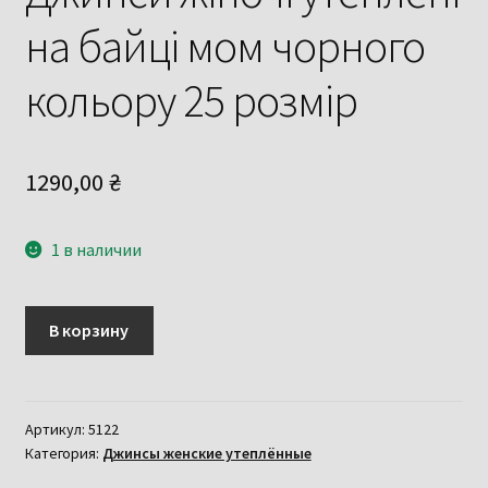
на байці мом чорного
кольору 25 розмір
1290,00
₴
1 в наличии
Количество
В корзину
товара
Джинси
жіночі
утеплені
Артикул:
5122
Категория:
Джинсы женские утеплённые
на
байці