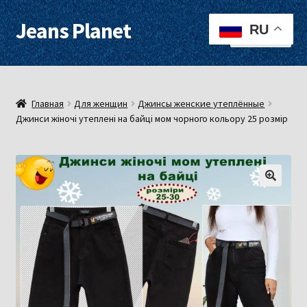
Jeans Planet
Перейти
Перейти
RU
Меню
к
к
навигации
содержимому
Для женщин
Для мужчин
Главная
Для женщин
Джинсы женские утеплённые
Джинси жіночі утеплені на байці мом чорного кольору 25 розмір
О нас
Оплата, доставка
Контакты
Примерочная