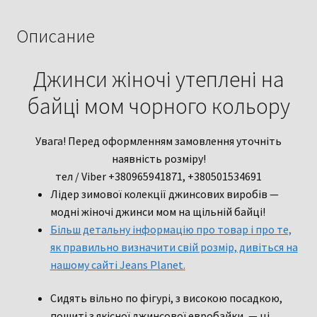
мом
чорного
Описание
кольору
25
Джинси жіночі утеплені на
розмір
байці мом чорного кольору
Увага! Перед оформленням замовлення уточніть
наявність розміру!
тел / Viber +380965941871, +380501534691
Лідер зимової колекції джинсових виробів —
модні жіночі джинси мом на щільній байці!
Більш детальну інформацію про товар і про те,
як правильно визначити свій розмір, дивіться на
нашому сайті Jeans Planet.
Сидять вільно по фігурі, з високою посадкою,
пошиті з якісної джинсової евробайки, — ці