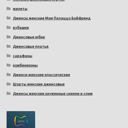
жилеты
Джинсы женские Мом Палаццо Бойфренд
рубашки
Джинсовые юбки
Джинсовые платья
сарафаны
комбинезоны
Джинси женские классические
Шорты женские джинсовые
Джинсы женские зауженные скинни и слим