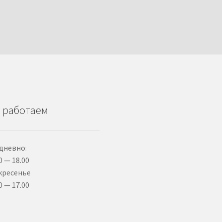
 работаем
дневно:
0 — 18.00
кресенье
0 — 17.00