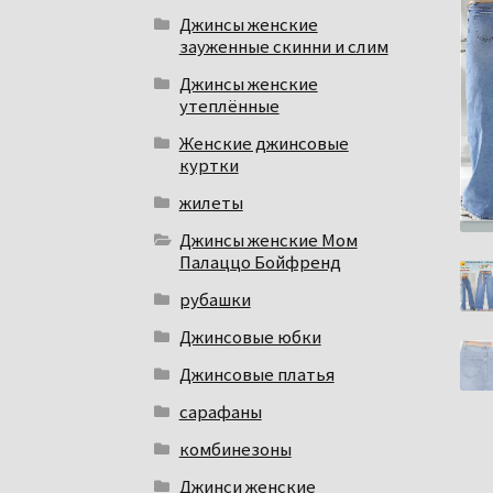
Джинсы женские
зауженные скинни и слим
Джинсы женские
утеплённые
Женские джинсовые
куртки
жилеты
Джинсы женские Мом
Палаццо Бойфренд
рубашки
Джинсовые юбки
Джинсовые платья
сарафаны
комбинезоны
Джинси женские