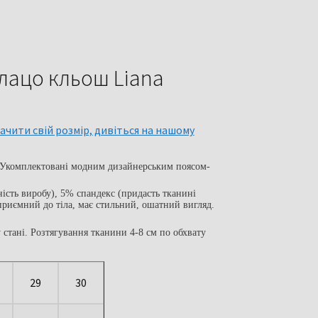
лацо кльош Liana
ачити свій розмір, дивіться на нашому
 Укомплектовані модним дизайнерським поясом-
ість виробу), 5% спандекс (придасть тканині
приємний до тіла, має стильний, ошатний вигляд.
стані. Розтягування тканини 4-8 см по обхвату
29
30