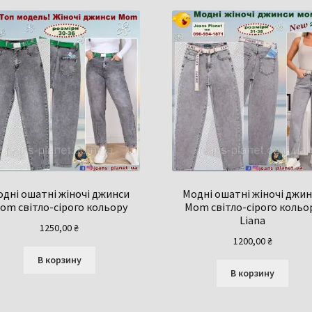
дні ошатні жіночі джинси
Модні ошатні жіночі джи
om світло-сірого кольору
Mom світло-сірого кольо
Liana
1250,00
₴
1200,00
₴
В корзину
В корзину