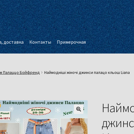
, доставка
Контакты
Примерочная
м Палаццо Бойфренд
Наймодніші жіночі джинси палацо кльош Liana
Наймо
джинс