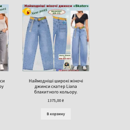
нси
Наймодніші широкі жіночі
ру
джинси скатер Liana
блакитного кольору.
1375,00
₴
В корзину