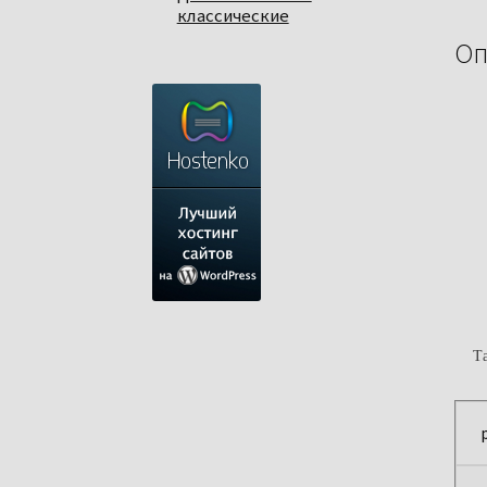
классические
Оп
Т