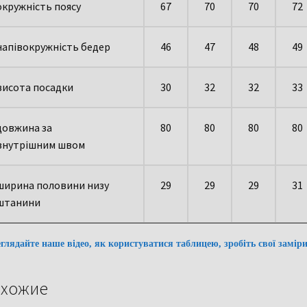
окружність поясу
67
70
70
72
напівокружність бедер
46
47
48
49
висота посадки
30
32
32
33
довжина за
80
80
80
80
внутрішним швом
ширина половини низу
29
29
29
31
штанини
глядайте наше відео, як користуватися таблицею, зробіть свої замір
хожие