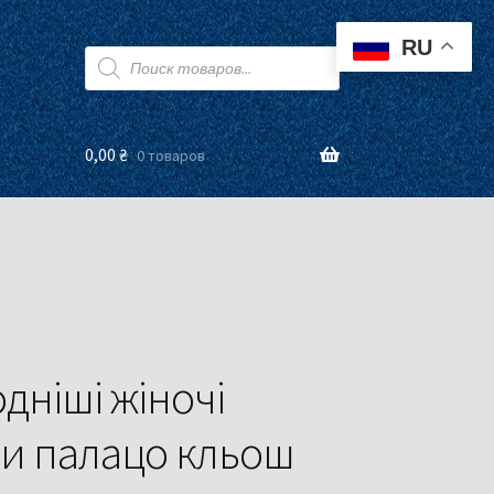
RU
Поиск
товаров
0,00
₴
0 товаров
дніші жіночі
и палацо кльош