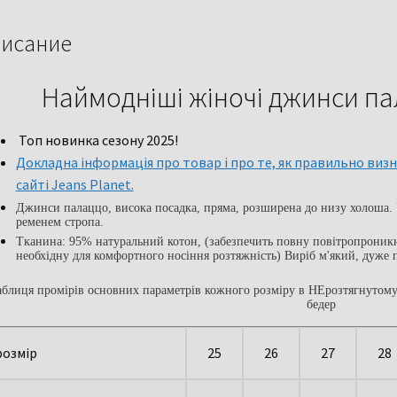
исание
Наймодніші жіночі джинси па
Топ новинка сезону 2025!
Докладна інформація про товар і про те, як правильно визн
сайті Jeans Planet.
Джинси палаццо, висока посадка, пряма, розширена до низу холоша.
ременем стропа.
Тканина: 95% натуральний котон, (забезпечить повну повітропроникн
необхідну для комфортного носіння розтяжність) Виріб м'який, дуже 
аблиця промірів основних параметрів кожного розміру в НЕрозтягнутому 
бедер
розмір
25
26
27
28