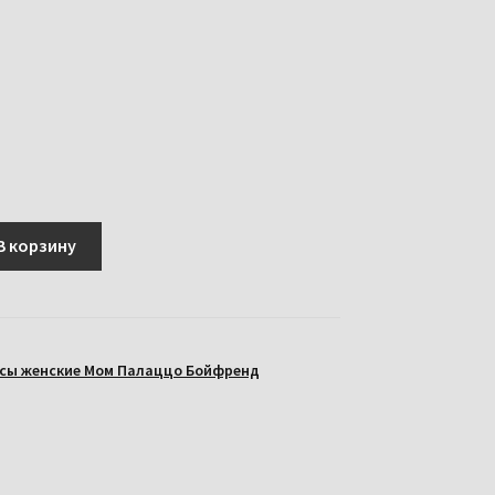
В корзину
сы женские Мом Палаццо Бойфренд