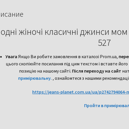
Liana
527
исание
одні жіночі класичні джинси мом 
527
Увага
Якщо Ви робите замовлення в каталозі Prom.ua,
пере
цього скопіюйте посилання під цим текстом і вставте його
позицію на нашому сайті.
Після переходу на сайт
нат
примірювальну.
, ознайомтеся з нашими рекомендаці
https://jeans-planet.com.ua/ua/p2742794064-
Пройти в примірювал