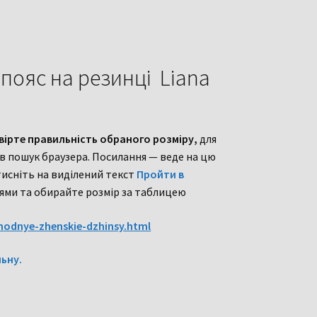
пояс на резинці Liana
вірте правильність обраного розміру,
для
 в пошук браузера. Посилання — веде на цю
исніть на виділений текст
Пройти в
ями та обирайте розмір за таблицею
modnye-zhenskie-dzhinsy.html
ьну.