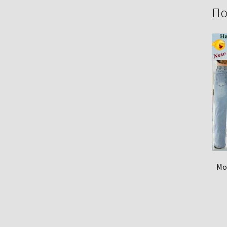
По
Мо