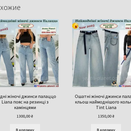
хожие
дні жіночі джинси палаццо
Ошатні жіночі джинси пал
Liana пояс на резинці з
кльош наймоднішого коль
камінцями
Tint Liana
1300,00
₴
1350,00
₴
В корзину
В корзину