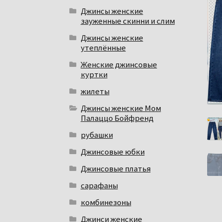
Джинсы женские
зауженные скинни и слим
Джинсы женские
утеплённые
Женские джинсовые
куртки
жилеты
Джинсы женские Мом
Палаццо Бойфренд
рубашки
Джинсовые юбки
Джинсовые платья
сарафаны
комбинезоны
Джинси женские