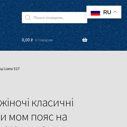
RU
Поиск
товаров
0,00
₴
0 товаров
і Liana 527
жіночі класичні
и мом пояс на