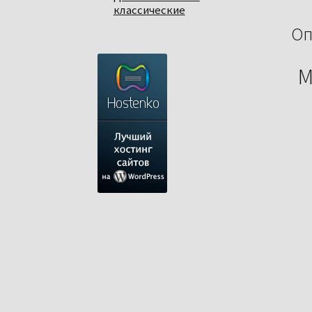
классические
Оп
М