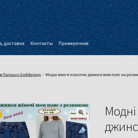
, доставка
Контакты
Примерочная
м Палаццо Бойфренд
Модні жіночі класичні джинси мом пояс на резинц
Модні 
джинс