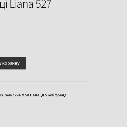
і Liana 527
В корзину
сы женские Мом Палаццо Бойфренд