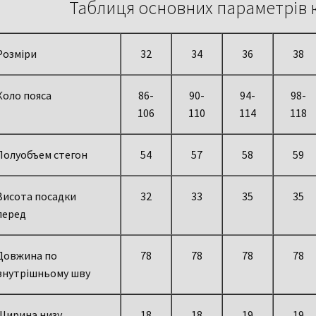
Таблиця основних параметрів 
Розміри
32
34
36
38
Коло пояса
86-
90-
94-
98-
106
110
114
118
Полуобъем стегон
54
57
58
59
Висота посадки
32
33
35
35
перед
Довжина по
78
78
78
78
внутрішньому шву
Ширина низу
18
18
19
19