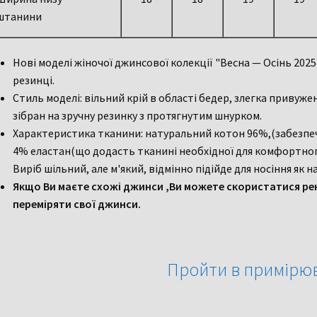
штанини
Нові моделі жіночої джинсової колекції "Весна — Осінь 202
резинці.
Стиль моделі: вільний крій в області бедер, злегка привуже
зібран на зручну резинку з протягнутим шнурком.
Характеристика тканини: натуральний котон 96%,(забезпе
4% еластан(що додасть тканині необхідної для комфортног
Виріб шільний, але м'який, відмінно підійде для носіння як на
Якщо Ви маєте схожі джинси ,Ви можете скористатися ре
переміряти свої джинси.
Пройти в примірю