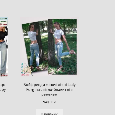
ацо
Бойфренди жіночі літні Lady
ору
Forgina світло-блакитні з
ременем
940,00
₴
В корзину