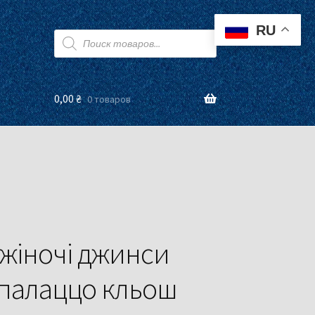
RU
Поиск
товаров
0,00
₴
0 товаров
 жіночі джинси
 палаццо кльош