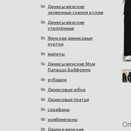
Джинсы женские
зауженные скинни и слим
Джинсы женские
утеплённые
Женские джинсовые
куртки
жилеты
Джинсы женские Мом
Палаццо Бойфренд
рубашки
Джинсовые юбки
Джинсовые платья
сарафаны
комбинезоны
Оп
Джинси женские