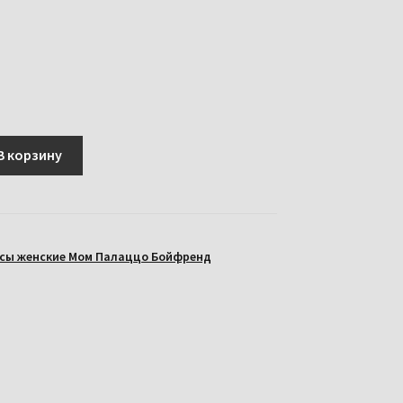
В корзину
сы женские Мом Палаццо Бойфренд