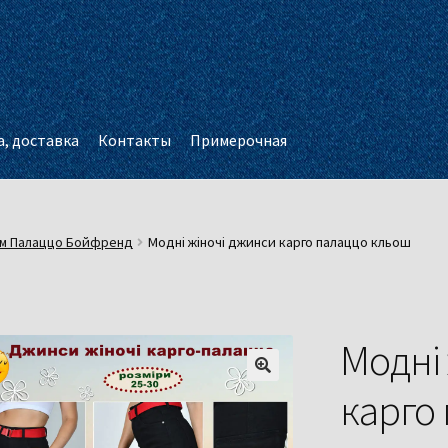
, доставка
Контакты
Примерочная
м Палаццо Бойфренд
Модні жіночі джинси карго палаццо кльош
Модні
карго