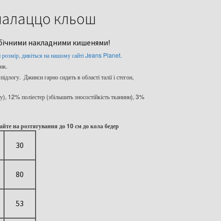
 палаццо кльош
 бічними накладними кишенями!
й розмір, дивіться на нашому сайті Jeans Planet.
ик.
длогу. Джинси гарно сидять в області талії і стегон,
), 12% поліестер (збільшить зносостійкість тканини), 3%
айте на розтягування до 10 см до кола бедер
30
80
53