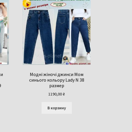
си
Модні жіночі джинси Мом
синього кольору Lady N 38
9
размер
1190,00
₴
В корзину