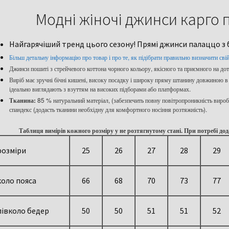
Модні жіночі джинси карго
Найгарячіший тренд цього сезону! Прямі джинси палаццо з
Більш детальну інформацію про товар і про те, як підібрати правильно визначити сві
Джинси пошиті з стрейчевого коттона чорного кольору, якісного та приємного на дот
Виріб має зручні бічні кишені, високу посадку і широку пряму штанину довжиною в пі
ідеально виглядають з взуттям на високих підборами або платформах.
Тканина:
85 % натуральний матеріал, (забезпечить повну повітропроникність виробу
спандекс (додасть тканини необхідну для комфортного носіння розтяжність).
Таблиця вимірів кожного розміру у не розтягнутому стані. При потребі дод
розміри
25
26
27
28
29
коло пояса
66
68
70
73
77
півколо бедер
50
50
51
51
52