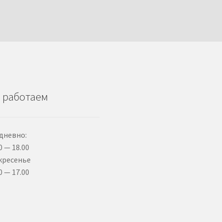
 работаем
дневно:
0 — 18.00
кресенье
0 — 17.00