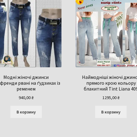
Модні жіночі джинси
Наймодніші жіночі джин
френди рвані на ґудзиках із
прямого крою кольору
ременем
блакитний Tint Liana 40
940,00
₴
1295,00
₴
В корзину
В корзину