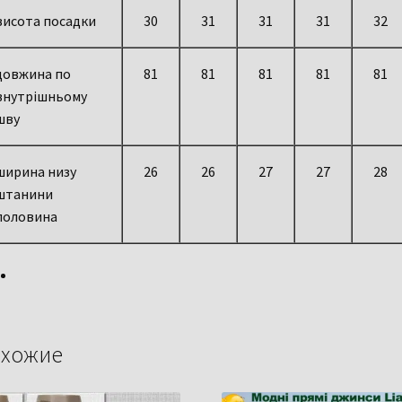
висота посадки
30
31
31
31
32
довжина по
81
81
81
81
81
внутрішньому
шву
ширина низу
26
26
27
27
28
штанини
половина
хожие