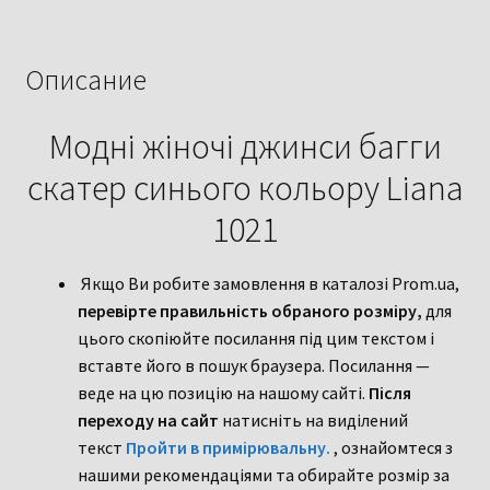
скатер
синього
кольору
Описание
Liana
1021
Модні жіночі джинси багги
скатер синього кольору Liana
1021
Якщо Ви робите замовлення в каталозі Prom.ua,
перевірте правильність обраного розміру,
для
цього скопіюйте посилання під цим текстом і
вставте його в пошук браузера. Посилання —
веде на цю позицію на нашому сайті.
Після
переходу на сайт
натисніть на виділений
текст
Пройти в примірювальну.
, ознайомтеся з
нашими рекомендаціями та обирайте розмір за