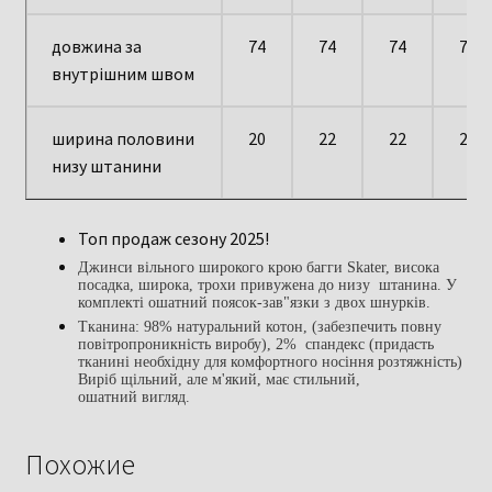
довжина за
74
74
74
74
внутрішним швом
ширина половини
20
22
22
23
низу штанини
Топ продаж сезону 2025!
Джинси вільного широкого крою багги Skater, висока
посадка, широка, трохи привужена до низу штанина. У
комплекті ошатний поясок-зав"язки з двох шнурків.
Тканина: 98% натуральний котон, (забезпечить повну
повітропроникність виробу), 2% спандекс (придасть
тканині необхідну для комфортного носіння розтяжність)
Виріб щільний, але м'який, має стильний,
ошатний вигляд.
Похожие