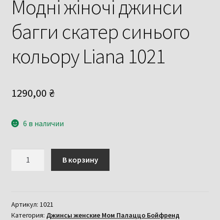
Модні жіночі джинси
багги скатер синього
кольору Liana 1021
1290,00
₴
6 в наличии
Количество
В корзину
товара
Модні
жіночі
джинси
Артикул:
1021
Категория:
Джинсы женские Мом Палаццо Бойфренд
багги