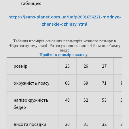
таблицею
https://jeans-planet.com.ua/ua/p2691856221-modnye-
zhenskie-dzhinsy.html
Таблиця промірів основних параметрів кожного розміру в
НЕрозтягнутому стані. Розтягування тканини 4-8 см по обхвату
бедер
Пройти в примірювальну.
розмір
25
26
27
окружність поясу
66
69
71
73
напівокружність
48
52
53
54
бедер
висота посадки
30
31
32
33