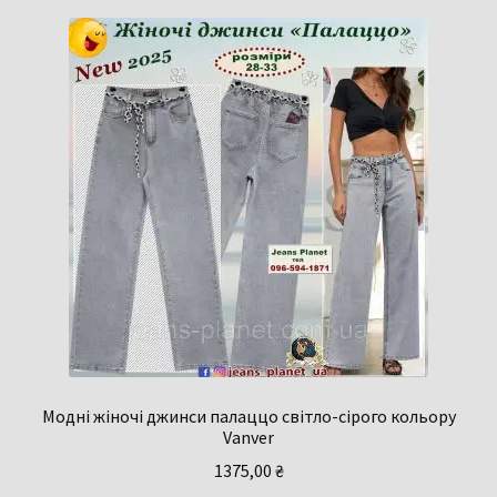
резинці
Liana
33
Модні жіночі джинси палаццо світло-сірого кольору
Vanver
1375,00
₴