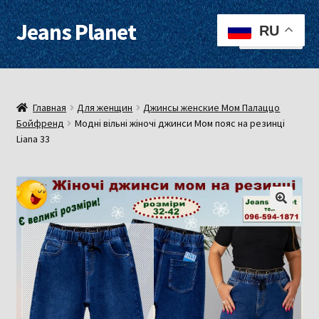
Jeans Planet
Перейти
Перейти
RU
Меню
к
к
навигации
содержимому
Для женщин
Для мужчин
Главная
Для женщин
Джинсы женские Мом Палаццо
Бойфренд
Модні вільні жіночі джинси Мом пояс на резинці
Liana 33
О нас
Оплата, доставка
Контакты
Примерочная