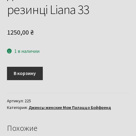
резинці Liana 33
1250,00
₴
1 в наличии
Количество
В корзину
товара
Модні
вільні
жіночі
Артикул:
225
Категория:
Джинсы женские Мом Палаццо Бойфренд
джинси
Мом
пояс
Похожие
на