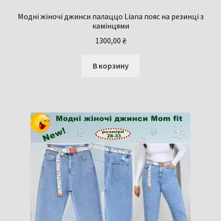
Модні жіночі джинси палаццо Liana пояс на резинці з
камінцями
1300,00
₴
В корзину