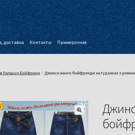
, доставка
Контакты
Примерочная
м Палаццо Бойфренд
Джинси жіночі бойфренди на ґудзиках з ремене
Джинс
бойфр