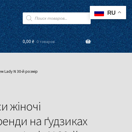
RU
Поиск
товаров
0,00
₴
0 товаров
м Lady N 30-й розмір
и жіночі
енди на ґудзиках