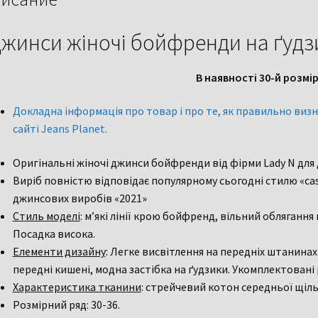
N
30-
жинси жіночі бойфренди на ґудз
й
розмір
В наявності 30-й розмі
Докладна інформація про товар і про те, як правильно визн
сайті Jeans Planet.
Оригінальні жіночі джинси бойфренди від фірми Lady N для
Виріб повністю відповідає популярному сьогодні стилю «cas
джинсових виробів «2021»
Стиль моделі
: м’які лінії крою бойфренд, вільний облягання 
Посадка висока.
Елементи дизайну
: Легке висвітлення на передніх штанинах 
передні кишені, модна застібка на ґудзики. Укомплектовані
Характеристика тканини
: стрейчевий котон середньої щіль
Розмірний ряд: 30-36.