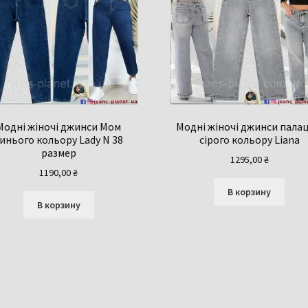
Модні жіночі джинси Мом
Модні жіночі джинси пала
инього кольору Lady N 38
сірого кольору Liana
размер
1295,00
₴
1190,00
₴
В корзину
В корзину