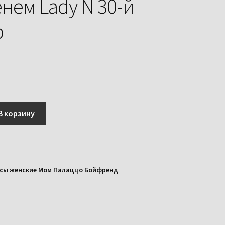
нем Lady N 30-й
р
В корзину
сы женские Мом Палаццо Бойфренд