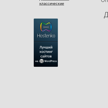
классические
Д