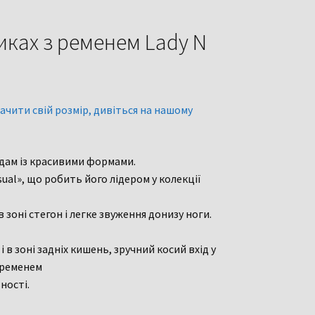
иках з ременем Lady N
р
ачити свій розмір, дивіться на нашому
 дам із красивими формами.
ual», що робить його лідером у колекції
в зоні стегон і легке звуження донизу ноги.
і в зоні задніх кишень, зручний косий вхід у
 ременем
ності.