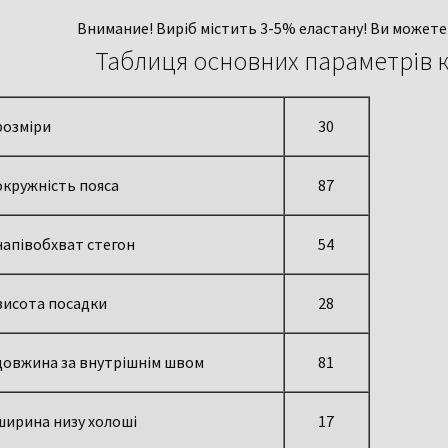
Внимание!
Виріб містить 3-5% еластану! Ви можете 
Таблиця основних параметрів 
розміри
30
окружність пояса
87
напівобхват стегон
54
висота посадки
28
довжина за внутрішнім швом
81
ширина низу холоші
17