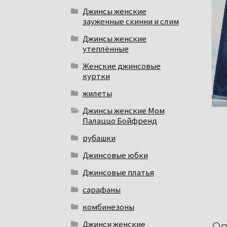
Джинсы женские
зауженные скинни и слим
Джинсы женские
утеплённые
Женские джинсовые
куртки
жилеты
Джинсы женские Мом
Палаццо Бойфренд
рубашки
Джинсовые юбки
Джинсовые платья
сарафаны
комбинезоны
Оп
Джинси женские