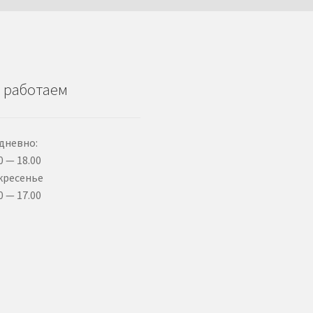
 работаем
дневно:
0 — 18.00
кресенье
0 — 17.00