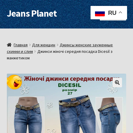
Jeans Planet
Перейти
Перейти
RU
Меню
к
к
навигации
содержимому
Для женщин
Для мужчин
Главная
Для женщин
Джинсы женские зауженные
скинни и слим
Джинси жіночі середня посадка Dicesil з
манжетиком
О нас
Оплата, доставка
Контакты
Примерочная