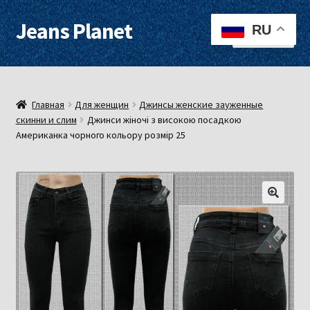
Jeans Planet
Перейти
Перейти
RU
Меню
к
к
навигации
содержимому
Для женщин
Для мужчин
Главная
Для женщин
Джинсы женские зауженные
скинни и слим
Джинси жіночі з високою посадкою
Американка чорного кольору розмір 25
О нас
Оплата, доставка
Контакты
Примерочная