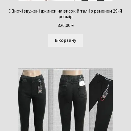
Жіночі звужені джинси на високій талії з ременем 29-й
розмір
820,00
₴
В корзину