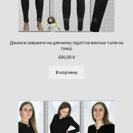
Джинси завужені на дівчинку підлітка висока талія на
гумці
690,00
₴
В корзину