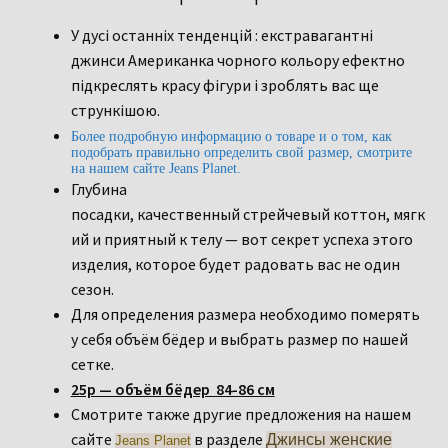
У дусі останніх тенденцій : екстравагантні
джинси Американка чорного кольору
ефектно
підкреслять красу фігури і зроблять вас ще
стрункішою.
Более подробную информацию о товаре и о том, как
подобрать правильно определить свой размер, смотрите
на нашем сайте Jeans Planet.
Глубина
посадки, качественный стрейчевый коттон, мягк
ий и приятный к телу — вот секрет успеха этого
изделия, которое будет радовать вас не один
сезон.
Для определения размера необходимо померять
у себя объём бёдер и выбрать размер по нашей
сетке.
25р — объём бёдер 84-86 см
Смотрите также другие предложения на нашем
сайте
в разделе
Джинсы женские
Jeans Planet