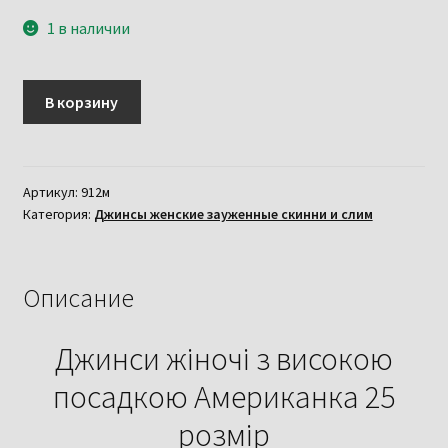
1 в наличии
Количество
В корзину
товара
Джинси
жіночі
з
Артикул:
912м
Категория:
Джинсы женские зауженные скинни и слим
високою
посадкою
Американка
чорного
Описание
кольору
розмір
Джинси жіночі з високою
25
посадкою Американка 25
розмір