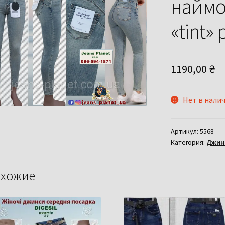
наймо
«tint»
1190,00
₴
Нет в нали
Артикул:
5568
Категория:
Джинс
хожие