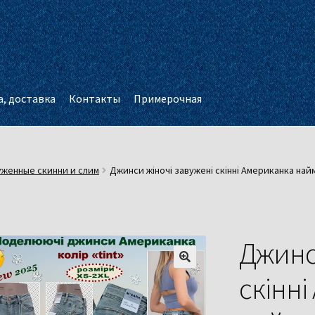
, доставка
Контакты
Примерочная
женные скинни и слим
Джинси жіночі завужені скінні Американка найм
Джинс
скінн