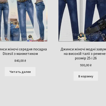
нси жіночі середня посадка
Джинси жіночі модні завуж
Dicesil з манжетиком
на високій талії з ремен
розмір 25 і 26
840,00
₴
930,00
₴
Читать далее
В корзину