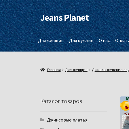
Jeans Planet
Перейти
Перейти
к
к
навигации
содержимому
Для женщин
Для мужчин
О нас
Оплата
Главная
Для женщин
Джинсы женские зау
Каталог товаров
Джинсовые платья