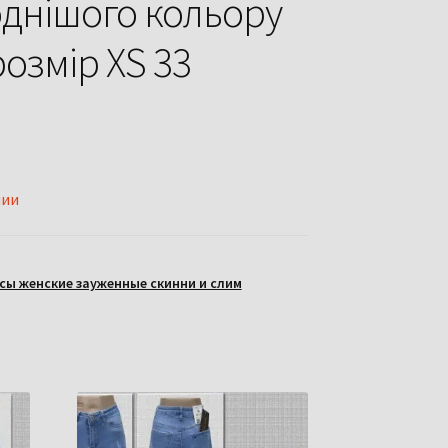
днішого кольору
 розмір XS 33
чии
ы женские зауженные скинни и слим