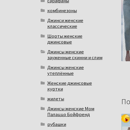
сарафаны
комбинезоны
Джинси женские
классические
Шорты женские
джинсовые
Джинсы женские
зауженные скинни и слим
Джинсы женские
утеплённые
Женские джинсовые
куртки
жилеты
По
Джинсы женские Мом
Палаццо Бойфренд
рубашки