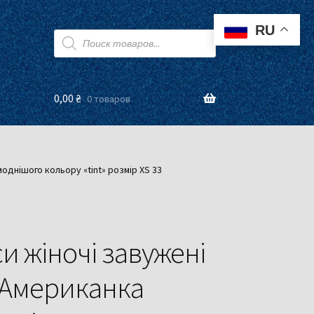
RU
Поиск
товаров
0,00
₴
0 товаров
однішого кольору «tint» розмір XS 33
и жіночі завужені
і Американка