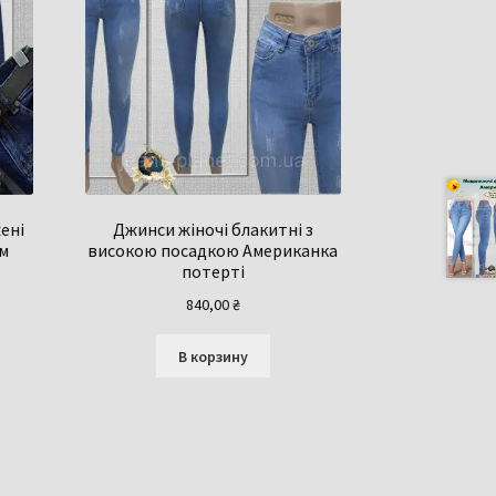
ені
Джинси жіночі блакитні з
ем
високою посадкою Американка
потерті
840,00
₴
В корзину