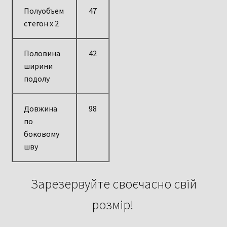
Полуобъем
47
стегон х 2
Половина
42
ширини
подолу
Довжина
98
по
боковому
шву
Зарезервуйте своєчасно свій
розмір!