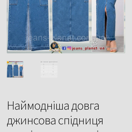
Наймодніша довга
джинсова спідниця