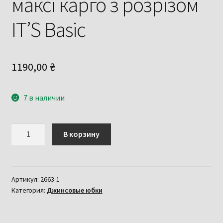
максі карго з розрізом
ITʼS Basic
1190,00
₴
7 в наличии
Количество
В корзину
товара
Наймодніша
довга
джинсова
Артикул:
2663-1
Категория:
Джинсовые юбки
спідниця
максі
карго