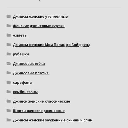
Джинсы женские утеплённые
Женские джинсовые куртки
жилеты
Джинсы женские Мом Палаццо Бойфренд
рубашки
Джинсовые юбки
Джинсовые платья
сарафаны
комбинезоны
Джинси женские классические
Шорты женские джинсовые
Джинсы женские зауженные скинни и слим