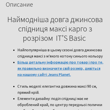
з
Описание
розрізом
ITʼS
Наймодніша довга джинсова
Basic
спідниця максі карго з
розрізом ITʼS Basic
Найпопулярніша в цьому сезоні довга джинсова
спідниця максі з м'якого котону синього кольору
Більш детальну інформацію про товар і про те,
як правильно визначити свій розмір, дивіться
на нашому сайті Jeans Planet.
Стиль моделі: елегантна довжина максі 90 см,
прямий крій.
Елементи дизайну: поділ спідниці має не
оброблений край, по центру передньої полички