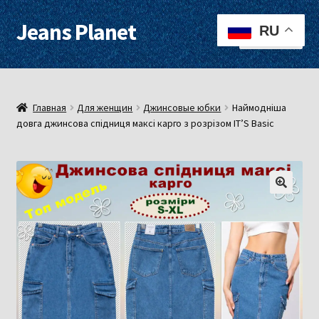
Jeans Planet
Перейти
Перейти
RU
Меню
к
к
навигации
содержимому
Для женщин
Для мужчин
Главная
Для женщин
Джинсовые юбки
Наймодніша
довга джинсова спідниця максі карго з розрізом ITʼS Basic
О нас
Оплата, доставка
Контакты
Примерочная