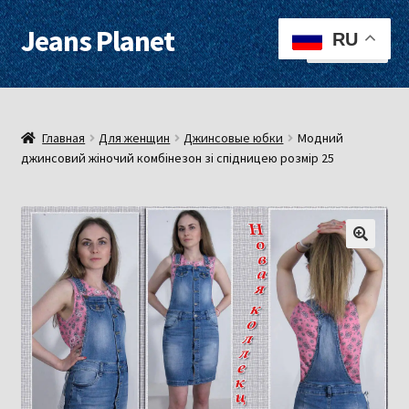
Jeans Planet
Перейти
Перейти
RU
Меню
к
к
навигации
содержимому
Для женщин
Для мужчин
Главная
Для женщин
Джинсовые юбки
Модний
джинсовий жіночий комбінезон зі спідницею розмір 25
О нас
Оплата, доставка
Контакты
Примерочная