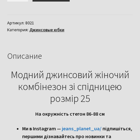
Модний
джинсовий
жіночий
Артикул:
8021
Категория:
Джинсовые юбки
комбінезон
зі
спідницею
розмір
Описание
25
Модний джинсовий жіночий
комбінезон зі спідницею
розмір 25
На окружність стегон 86-88 см
Ми в Instagram —
jeans_planet_ua/
підпишіться,
першими дізнавайтесь про новинки та