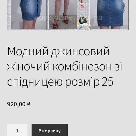
Модний джинсовий
жіночий комбінезон зі
спідницею розмір 25
920,00
₴
Количество
В корзину
товара