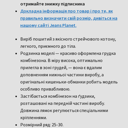
отримайте знижку підписника
Докладна інформація про товар і про те, як
правильно визначити свій розмір, дивіться на
нашому сайті Jeans Planet.
Виріб пошитий з якісного стрейчового котону,
легкого, приємного до тіла.
Родзинка моделі — красиво оформлена грудка
комбінезона. В міру висока, оптимально
прилегла в зоні грудей, — вона є вдалим
доповненням нижньої частини виробу, а
оригінальні кишеньки-обманки робить модель
особливо привабливою.
Застібається комбінезон на ґудзики,
розташовані на передній частині виробу.
Довжина лямок регулюється спеціальними
кріпленнями.
Розмірний ряд: 25-30.