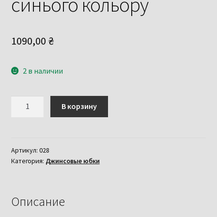
синього кольору
1090,00
₴
2 в наличии
Количество
В корзину
товара
Модна
довга
джинсова
Артикул:
028
Категория:
Джинсовые юбки
спідниця
міді
Lady
N
Описание
синього