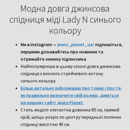
кольору
Модна довга джинсова
спідниця міді Lady N синього
кольору
Ми в Instagram —
jeans_planet_ua/
підпишіться,
першими дізнавайтесь про новинки та
отримайте знижку підписника
Найпопулярніша в цьому сезоні довга джинсова
спідниця з якісного стрейчевого котону
синього кольору
Більш детальну інформацію про товар і про те,
як правильно визначити свій розмір, дивіться
на нашому сайті Jeans Planet.
Стиль моделі: елегантна довжина 80 см, прямий
крій, шліца-розріз по центру передньої полички
спідниці висотою 40 см.