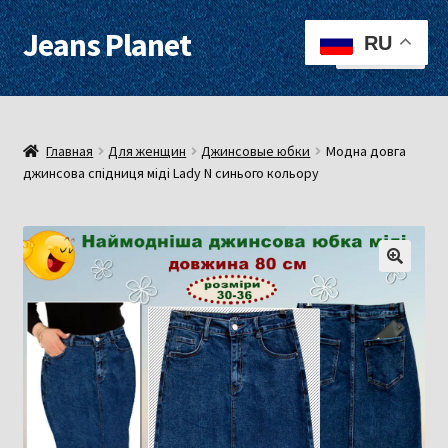
Jeans Planet
Перейти
Перейти
RU
Меню
к
к
навигации
содержимому
Для женщин
Для мужчин
Главная
Для женщин
Джинсовые юбки
Модна довга
джинсова спідниця міді Lady N синього кольору
О нас
Оплата, доставка
Контакты
Примерочная