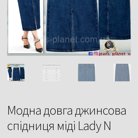
Модна довга джинсова
спідниця міді Lady N