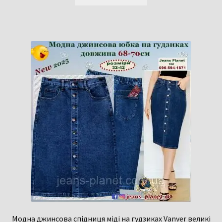
Модна джинсова спідниця міді на гудзиках Vanver великі