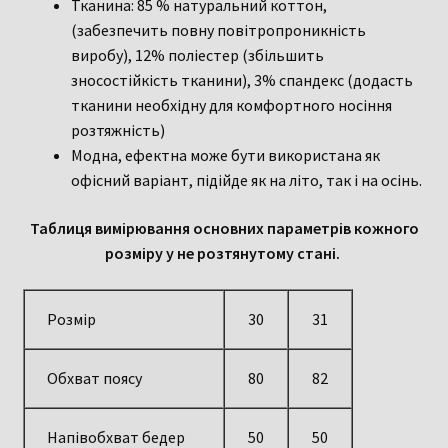
Тканина: 85 % натуральний коттон,
(забезпечить повну повітропроникність
виробу), 12% поліестер (збільшить
зносостійкість тканини), 3% спандекс (додасть
тканини необхідну для комфортного носіння
розтяжність)
Модна, ефектна може бути використана як
офісний варіант, підійде як на літо, так і на осінь.
Таблиця вимірювання основних параметрів кожного
розміру у не розтянутому стані.
Розмір
30
31
Обхват поясу
80
82
Напівобхват бедер
50
50