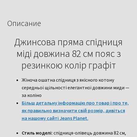
довжина
82
см
Описание
пояс
з
Джинсова пряма спідниця
резинкою
міді довжина 82 см пояс з
колір
графіт
резинкою колір графіт
Жіноча ошатна спідниця з якісного котону
середньоі щільності елегантної довжини миди —
за коліно
Більш детальну інформацію про товар і про те,
як правильно визначити свій розмір, дивіться
на нашому сайті Jeans Planet.
Стиль моделі:
спідниця-олівець довжина 82 см,