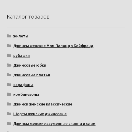
Каталог товаров
жилеты
Джинсы женские Мом Палаццо Бойфренд
рубашки
Джинсовые юбки
Джинсовые платья
сарафаны
комбинезоны
Джинси женские классические
Шорты женские джинсовые
Джинсы женские зауженные скинни и слим