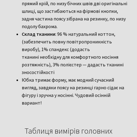
прямий крій, по низу бічних швів дві оригінальні
шлиці, що застибаються на фірмові кнопки,
задня частина поясу зібрана на резинку, по низу
подолу бахрома.
Склад тканини
: 96 % натуральний коттон,
(забезпечить повну повітропроникність
виробу), 1% спандекс (додасть
тканині необхідну для комфортного носіння
розтяжність), 3% полієстер — дадасть тканині
зносостійкості
Юбка тримає форму, має модний сучасний
вигляд, завдяки поясу на резинці гарно сідає на
фігуру і зручна у носінні. Чудовий осінній
вариант!
Таблиця вимірів головних