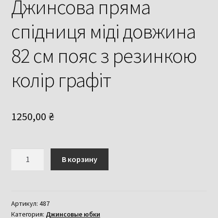
Джинсова пряма
спідниця міді довжина
82 см пояс з резинкою
колір графіт
1250,00
₴
Количество
В корзину
товара
Джинсова
пряма
спідниця
Артикул:
487
Категория:
Джинсовые юбки
міді