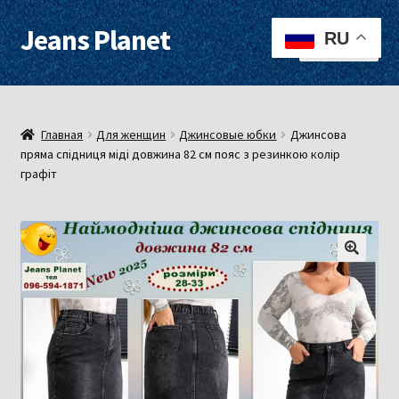
Jeans Planet
Перейти
Перейти
RU
Меню
к
к
навигации
содержимому
Для женщин
Для мужчин
Главная
Для женщин
Джинсовые юбки
Джинсова
пряма спідниця міді довжина 82 см пояс з резинкою колір
графіт
О нас
Оплата, доставка
Контакты
Примерочная