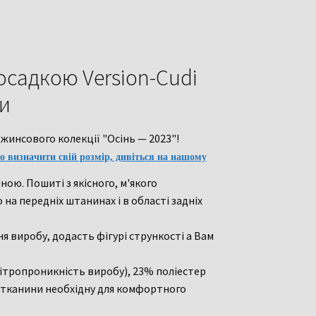
осадкою Version-Cudi
ри
джинсового колекції "Осінь — 2023"!
о визначити свій розмір, дивіться на нашому
ою. Пошиті з якісного, м'якого
на передніх штанинах і в області задніх
 виробу, додасть фігурі стрункості а Вам
ітропроникність виробу), 23% поліестер
ь тканини необхідну для комфортного