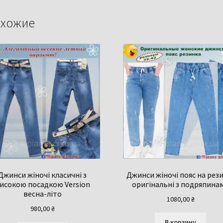
хожие
Джинси жіночі класичні з
Джинси жіночі пояс на рез
исокою посадкою Version
оригінальні з подряпина
весна-літо
1080,00
₴
980,00
₴
В корзину