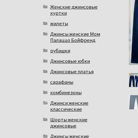
Женские джинсовые
куртки
жилеты
Джинсы женские Мом
Палаццо Бойфренд
рубашки
Джинсовые юбки
Джинсовые платья
сарафаны
комбинезоны
Джинси женские
классические
Шорты женские
джинсовые
Джинсы женские