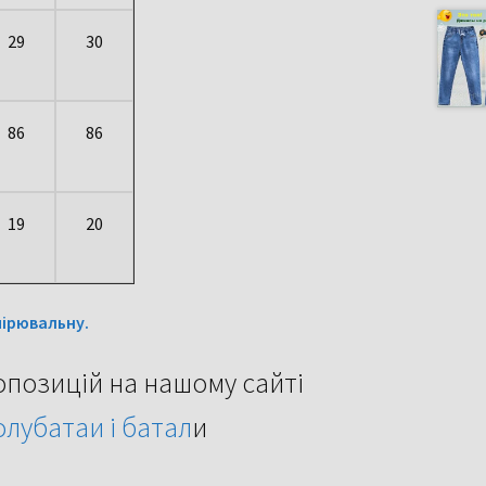
29
30
86
86
19
20
мірювальну.
ропозицій на нашому сайті
лубатаи і батал
и