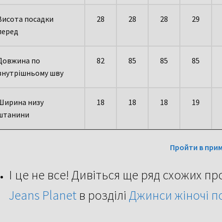
Висота посадки
28
28
28
29
перед
Довжина по
82
85
85
85
внутрішньому шву
Ширина низу
18
18
18
19
штанини
Пройти в при
І це не все! Дивіться ще ряд схожих п
Jeans Planet
в розділі
Джинси жіночі по