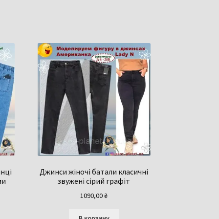
инці
Джинси жіночі батали класичні
ми
звужені сірий графіт
1090,00
₴
В корзину