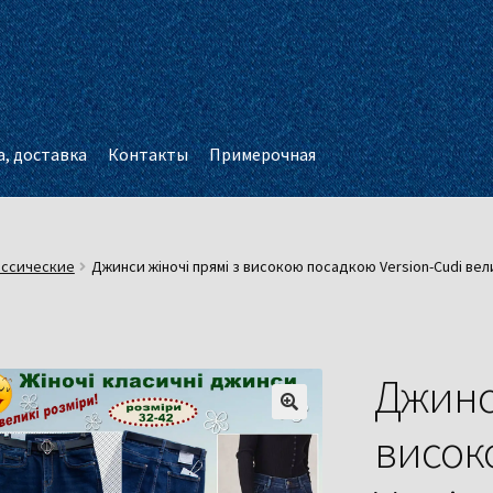
, доставка
Контакты
Примерочная
ассические
Джинси жіночі прямі з високою посадкою Version-Cudi вел
Джинси
висок