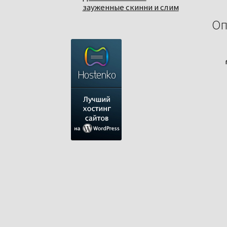
зауженные скинни и слим
Оп