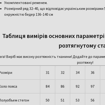
Укомплектовані ременем.
Розмірний ряд 32-40, що відповідає українським розмірами 
окружністю бедер 136-140 см
Таблиця вимірів основних параметрі
розтягнутому ст
ага!
Виріб має високу розтяжність тканини! Додайте до параметр
розтяжку!
Розміри
31
32
34
36
Коло пояса
84
86
92
97
Полуобъем стегон
50
51
53
56