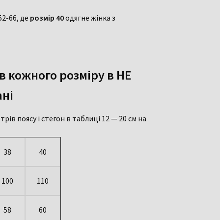
52-66, де
розмір 40
одягне жінка з
в кожного розміру в НЕ
ані
ів поясу і стегон в таблиці 12 — 20 см на
38
40
100
110
58
60