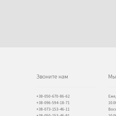
Звоните нам
Мы
+38-050-670-86-62
Еже
+38-096-594-18-71
10.0
+38-073-153-46-11
Вос
+38-050-153-46-91
10.0