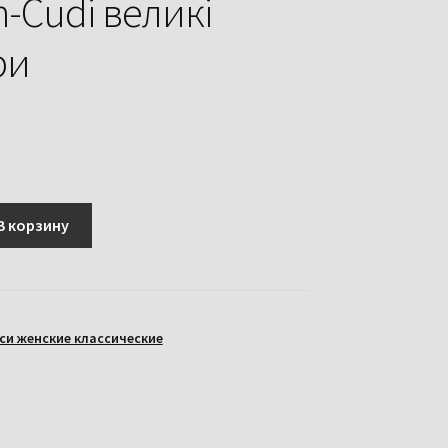
n-Cudi великі
ри
В корзину
и женские классические