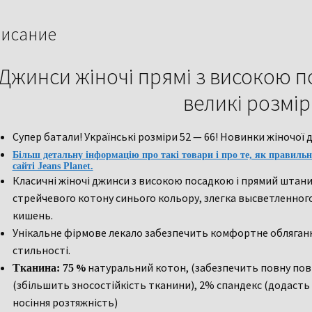
великі
розміри
исание
Джинси жіночі прямі з високою п
великі розмі
Супер батали! Українські розміри 52 — 66! Новинки жіночої 
Більш детальну інформацію про такі товари і про те, як правильн
сайті Jeans Planet.
Класичні жіночі джинси з високою посадкою і прямий штанин
стрейчевого котону синього кольору, злегка высветленного 
кишень.
Унікальне фірмове лекало забезпечить комфортне облягання
стильності.
%
натуральний котон, (забезпечить повну пов
Тканина:
75
(збільшить зносостійкість тканини), 2% спандекс (додаст
носіння розтяжність)