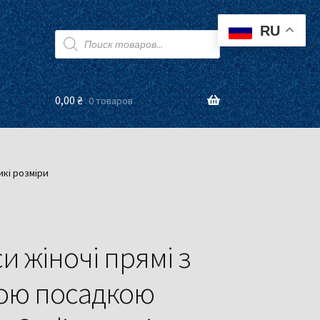
RU
Поиск
товаров
0,00
₴
0 товаров
икі розміри
 жіночі прямі з
ою посадкою