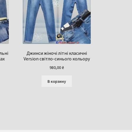
льні
Джинси жіночі літні класичні
ках
Version світло-синього кольору
980,00
₴
В корзину