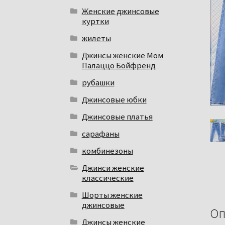
Женские джинсовые
куртки
жилеты
Джинсы женские Мом
Палаццо Бойфренд
рубашки
Джинсовые юбки
Джинсовые платья
сарафаны
комбинезоны
Джинси женские
классические
Шорты женские
джинсовые
Оп
Джинсы женские