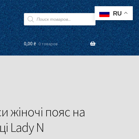
RU
Поиск
товаров
0,00
₴
0 товаров
и жіночі пояс на
і Lady N