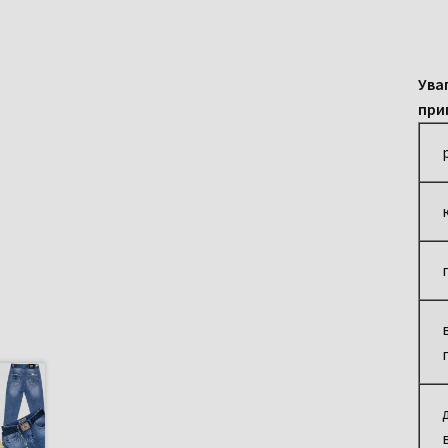
Ува
при