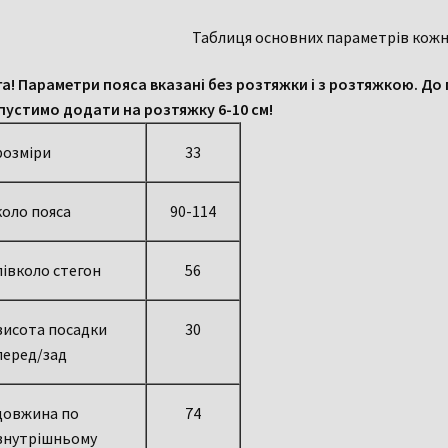
Таблиця основних параметрів кожн
га! Параметри пояса вказані без розтяжки і з розтяжкою. До
пустимо додати на розтяжку 6-10 см!
розміри
33
коло пояса
90-114
півколо стегон
56
висота посадки
30
перед/зад
довжина по
74
внутрішньому