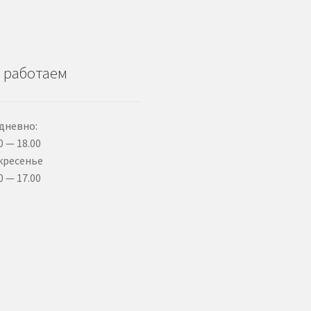
 работаем
дневно:
0 — 18.00
кресенье
0 — 17.00