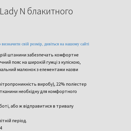
 Lady N блакитного
о визначити свій розмір, дивіться на нашому сайті
окрій штанини забезпечать комфортне
чний пояс на широкій гумці з куліскою,
інальний малюнок з елементами назви
ітропроникність виробу), 22% поліестер
ь тканини необхідну для комфортного
боті, або ж відправитися в тривалу
ітній період.
4