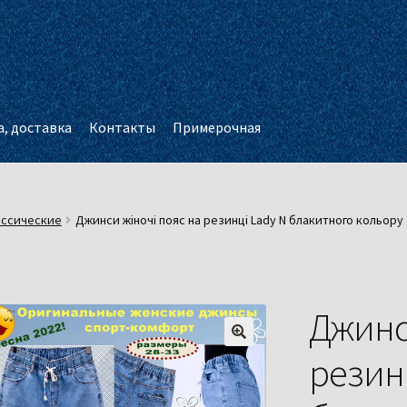
, доставка
Контакты
Примерочная
ассические
Джинси жіночі пояс на резинці Lady N блакитного кольору
Джинс
резинц