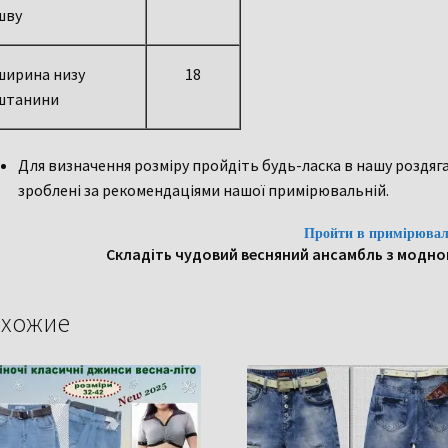
шву
ширина низу
18
штанини
Для визначення розміру пройдіть будь-ласка в нашу роздяга
зроблені за рекомендаціями нашої примірювальній.
Пройти в примірювал
Складіть чудовий весняний ансамбль з модно
хожие