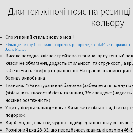
Джинси жіночі пояс на резинці
кольору
Спортивний стиль знову в моді!
Більш детальну інформацію про товар і про те, як підібрати правильн
Jeans Planet.
Висока посадка, якісна стрейчева тканина, приуженный п
класичне облягання, додасть стильності та стрункості, а зру
забезпечить комфорт при носінні. На правій штанині ориг
бренду виробника.
Тканина: 78% натуральний бавовна (забезпечить повну пов
(збільшить зносостійкість тканини), 3% спандекс (надаст
носіння розтяжність)
У цих універсальних джинсах Ви можете вільно сидіти на ро
подорож.
Виріб модне, ошатне, чудово підійде для носіння у весняно-л
Розмірний ряд 28-33, що передбачає українські розміри 46-5