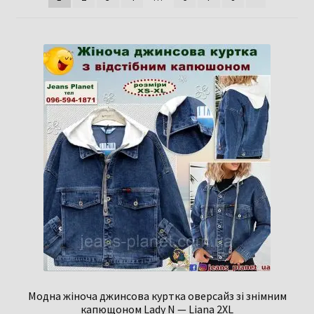
Модна жіноча джинсова куртка оверсайз зі знімним
капющоном Lady N — Liana 2XL