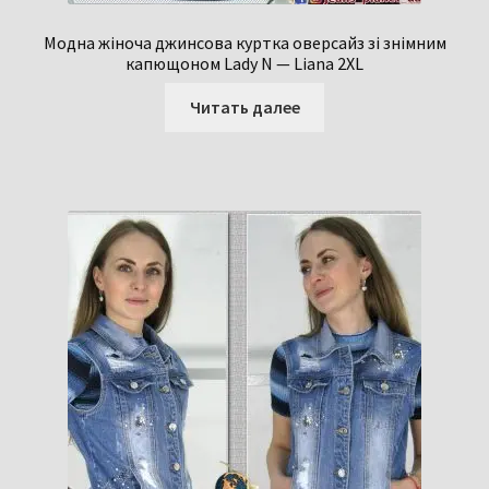
Модна жіноча джинсова куртка оверсайз зі знімним
капющоном Lady N — Liana 2XL
Читать далее