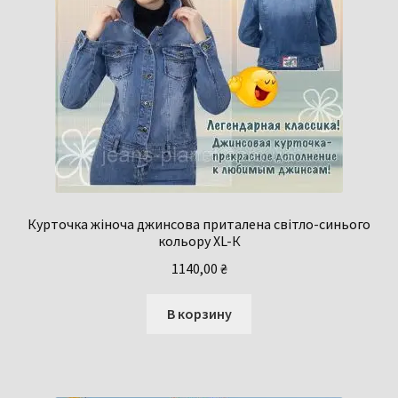
Курточка жіноча джинсова приталена світло-синього
кольору XL-К
1140,00
₴
В корзину