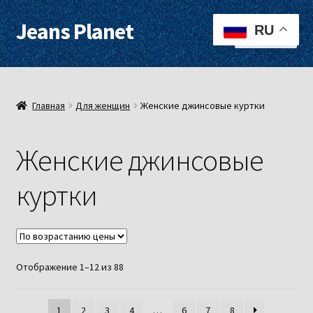
Jeans Planet
Перейти
Перейти
RU
Меню
к
к
навигации
содержимому
Для женщин
Для мужчин
Главная
Для женщин
Женские джинсовые куртки
О нас
Женские джинсовые
Оплата, доставка
куртки
Контакты
Примерочная
Цены:
Отображение 1–12 из 88
по
возрастанию
1
2
3
4
…
6
7
8