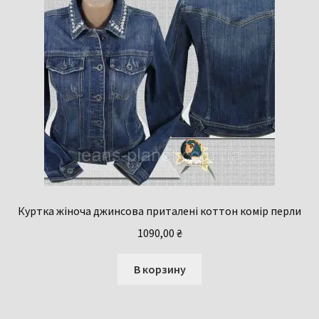
Куртка жіноча джинсова приталені коттон комір перли
1090,00
₴
В корзину