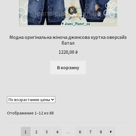
Модна оригінальна жіноча джинсова куртка оверсайз
батал
1220,00
₴
В корзину
Цены:
Отображение 1–12 из 88
по
возрастанию
1
2
3
4
…
6
7
8