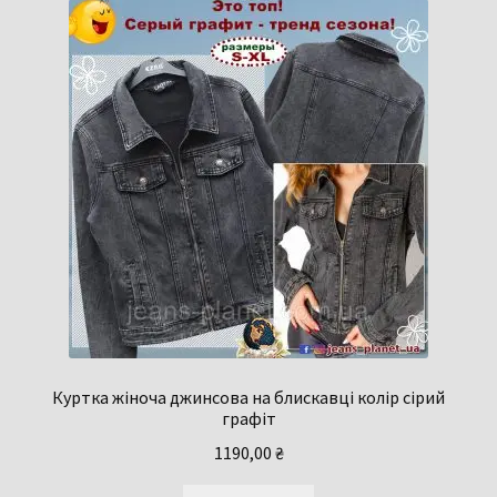
Куртка жіноча джинсова на блискавці колір сірий
графіт
1190,00
₴